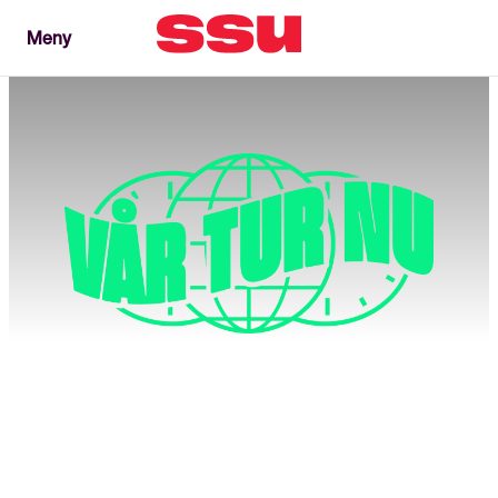
Meny
Meny
Stäng