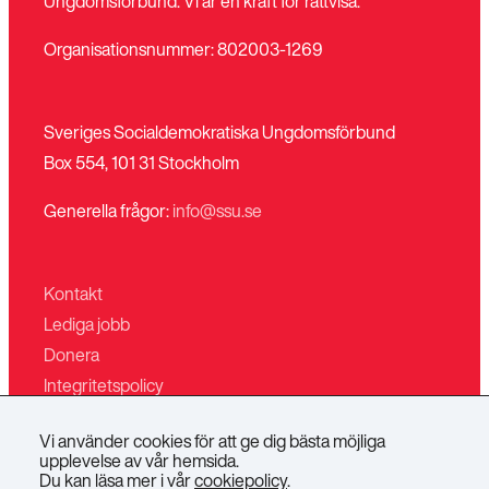
Ungdomsförbund. Vi är en kraft för rättvisa.
Organisationsnummer: 802003-1269
Sveriges Socialdemokratiska Ungdomsförbund
Box 554, 101 31 Stockholm
Generella frågor:
info@ssu.se
Kontakt
Lediga jobb
Donera
Integritetspolicy
Mina sidor
Vi använder cookies för att ge dig bästa möjliga
Villkor för butiken
upplevelse av vår hemsida.
Du kan läsa mer i vår
cookiepolicy
.