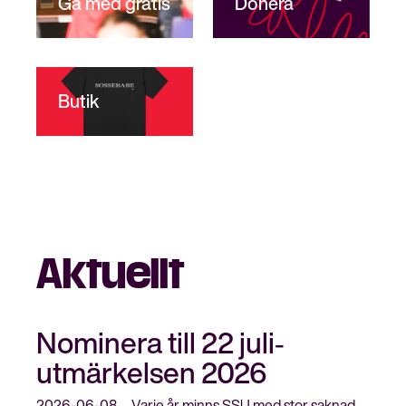
Gå med gratis
Donera
Butik
Aktuellt
Nominera till 22 juli‐
utmärkelsen 2026
2026-06-08
Varje år minns SSU med stor saknad