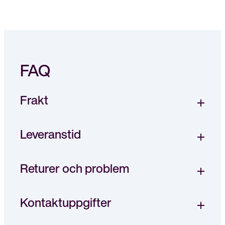
Stäng
Bli medlem
meny
FAQ
Frakt
Leveranstid
Returer och problem
Kontaktuppgifter