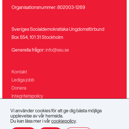
Organisationsnummer: 802003-1269
Sveriges Socialdemokratiska Ungdomsförbund
Box 554, 101 31 Stockholm
Generella frågor:
info@ssu.se
Kontakt
Lediga jobb
Donera
Integritetspolicy
Mina sidor
Vi använder cookies för att ge dig bästa möjliga
Villkor för butiken
upplevelse av vår hemsida.
Du kan läsa mer i vår
cookiepolicy
.