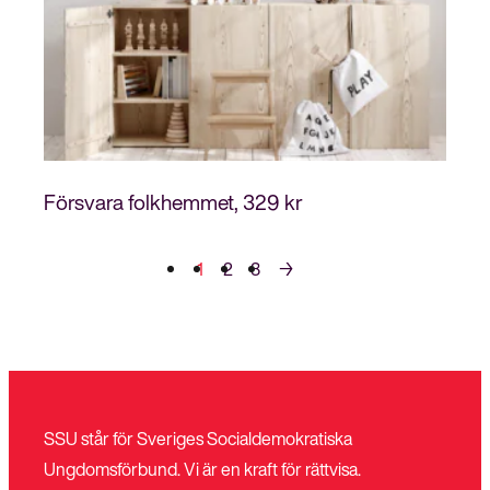
Försvara folkhemmet
329
kr
1
2
3
→
SSU står för Sveriges Socialdemokratiska
Ungdomsförbund. Vi är en kraft för rättvisa.