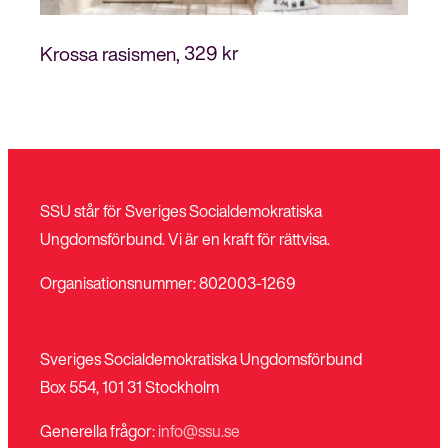
329
kr
Krossa rasismen
SSU står för Sveriges Socialdemokratiska
Ungdomsförbund. Vi är en kraft för rättvisa.
Organisationsnummer: 802003-1269
Sveriges Socialdemokratiska Ungdomsförbund
Box 554, 101 31 Stockholm
Generella frågor:
info@ssu.se