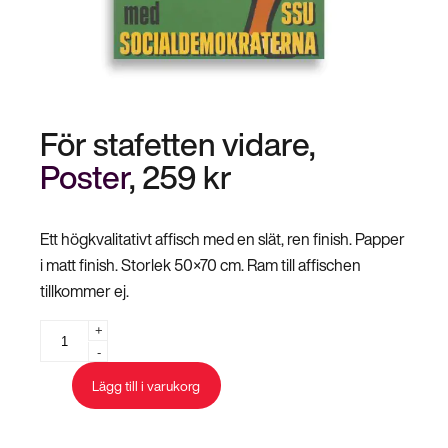
Stäng
Bli medlem
meny
För stafetten vidare,
Poster
,
259
kr
Ett högkvalitativt affisch med en slät, ren finish. Papper
i matt finish. Storlek 50×70 cm. Ram till affischen
tillkommer ej.
För
+
-
stafetten
vidare
Lägg till i varukorg
mängd