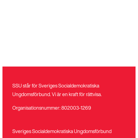
Stäng
Bli medlem
meny
SSU står för Sveriges Socialdemokratiska
Ungdomsförbund. Vi är en kraft för rättvisa.
Organisationsnummer: 802003-1269
Sveriges Socialdemokratiska Ungdomsförbund