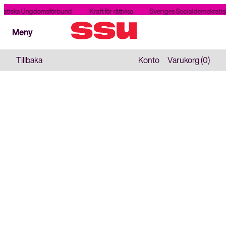
ratiska Ungdomsförbund
Kraft för rättvisa
Sveriges Socialdemokrati
Stäng
Meny
Meny
Tillbaka
Konto
Varukorg (0)