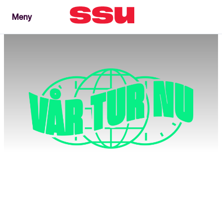
Meny
Meny
Stäng