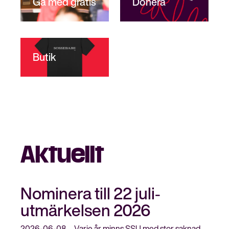
Gå med gratis
Donera
Butik
Aktuellt
Nominera till 22 juli‐
utmärkelsen 2026
2026-06-08
Varje år minns SSU med stor saknad