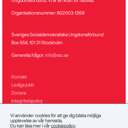
Ungdomsförbund. Vi är en kraft för rättvisa.
Organisationsnummer: 802003-1269
Sveriges Socialdemokratiska Ungdomsförbund
Box 554, 101 31 Stockholm
Generella frågor:
info@ssu.se
Kontakt
Lediga jobb
Donera
Integritetspolicy
Mina sidor
Vi använder cookies för att ge dig bästa möjliga
Villkor för butiken
upplevelse av vår hemsida.
Du kan läsa mer i vår
cookiepolicy
.