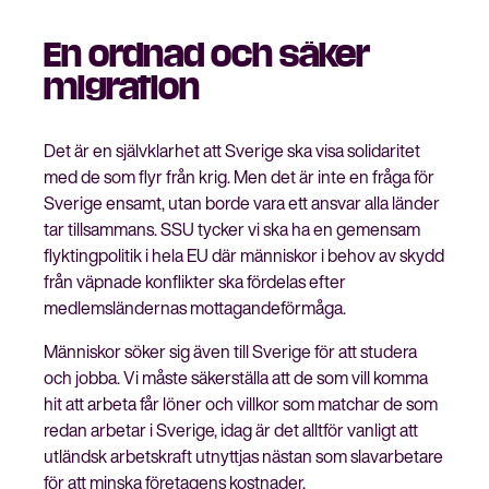
En ordnad och säker
migration
Stäng
Bli medlem
meny
Det är en självklarhet att Sverige ska visa solidaritet
med de som flyr från krig. Men det är inte en fråga för
Sverige ensamt, utan borde vara ett ansvar alla länder
tar tillsammans. SSU tycker vi ska ha en gemensam
flyktingpolitik i hela EU där människor i behov av skydd
från väpnade konflikter ska fördelas efter
medlemsländernas mottagandeförmåga.
Människor söker sig även till Sverige för att studera
och jobba. Vi måste säkerställa att de som vill komma
hit att arbeta får löner och villkor som matchar de som
redan arbetar i Sverige, idag är det alltför vanligt att
utländsk arbetskraft utnyttjas nästan som slavarbetare
för att minska företagens kostnader.