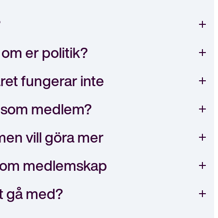
?
 om er politik?
et fungerar inte
a som medlem?
en vill göra mer
a om medlemskap
tt gå med?