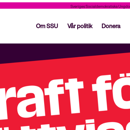
Sveriges Socialdemokratiska Ungdomsförbu
Stäng
Om SSU
Vår politik
Donera