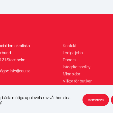
ocialdemokratiska
Kontakt
rbund
Lediga jobb
1 31 Stockholm
Donera
Integritetspolicy
rågor:
info@ssu.se
Mina sidor
Villkor för butiken
ig bästa möjliga upplevelse av vår hemsida.
Acceptera
y
.