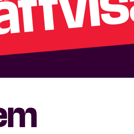
lem
Stäng