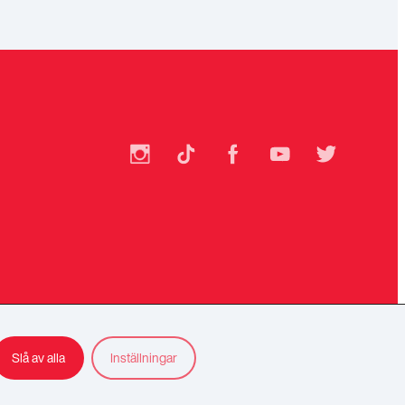
SSU
SSU
SSU
SSU
SSU
på
på
på
på
på
Instagram
TikTok
Facebook
YouTube
Twitter
Slå av alla
Inställningar