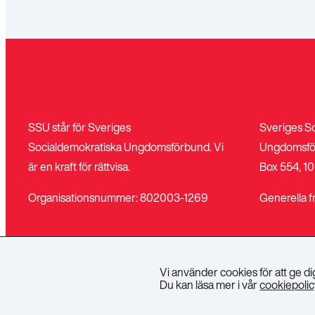
SSU står för Sveriges
Sveriges S
Socialdemokratiska Ungdomsförbund. Vi
Ungdomsfö
är en kraft för rättvisa.
Box 554, 10
Organisationsnummer: 802003-1269
Generella f
Vi använder cookies för att ge d
Du kan läsa mer i vår
cookiepolic