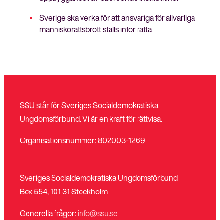
Sverige ska verka för att ansvariga för allvarliga
människorättsbrott ställs inför rätta
SSU står för Sveriges Socialdemokratiska
Ungdomsförbund. Vi är en kraft för rättvisa.
Organisationsnummer: 802003-1269
Sveriges Socialdemokratiska Ungdomsförbund
Box 554, 101 31 Stockholm
Generella frågor:
info@ssu.se