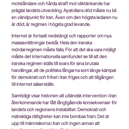
motståndare och hårda straff mot oliktänkande har
präglat landets utveckling. Ayatollans död måste nu bli
en vändpunkt för Iran. Även om den högsta ledaren nu
är död, är regimen i högsta grad levande.
Stäng
Bli medlem
meny
Internet är fortsatt nedstängt och rapporter om nya
massavrättningar består. Hela den iranska
mördarregimen måste falla. För att det ska vara möjligt
måste det internationella samfundet se till att den
iranska regimen ställs till svars för sina brutala
handlingar, att de politiska fångarna som länge kämpat
för demokrati och frihet i Iran friges och att tillgången
till internet säkerställs.
Samtidigt visar historien att utländsk intervention i Iran
återkommande har fått långtgående konsekvenser för
landets och regionens instabilitet. Demokrati och
mänskliga rättigheter kan inte bombas fram. Det är
upp till människorna i Iran och ingen annan att