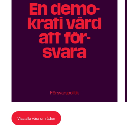
En demo­
krati värd
att för­
svara
Försvarspolitik
Visa alla våra områden