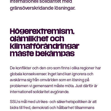
internationell solidaritet med
gränsöverskridande lösningar.
Stäng
Bli medlem
Högerextremism,
meny
ojämlikhet och
klimatförändringar
måste bekämpas
De konflikter och den oro som finns i olika regioner har
globala konsekvenser. Inget land kan ignorera och
avskärma sig från omvärlden som en lösning på
problemen vi gemensamt måste möta. Just därför är
internationell solidaritet avgörande.
SSU:s mål med utrikes- och säkerhetspolitiken är att
bidra till fred, demokrati och hållbarhet tillsammans