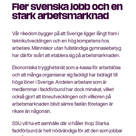
Fler svenska jobb och en
stark arbetsmarknad
Stäng
Vår rikedom bygger på att Sverige ligger långt fram i
Bli medlem
meny
teknikutvecklingen och en hög kompetens hos
arbetare. Människor utan fullständiga gymnasiebetyg
har därför svårt att etablera sig på arbetsmarknaden.
Ekonomiska trygghetsnät som a-kassa för arbetslösa
och att många organiserar sig fackligt har bidragit till
höga löner i Sverige. Andelen arbetare som är
medlemmar i fackförbund har dock minskat, vilket
också gjort att löneutvecklingen och villkoren på
arbetsmarknaden blivit sämre fastän företagen är
rikare än någonsin.
SSU vill ha ett samhälle där vi håller ihop. Starka
fackförbund är helt nödvändiga för att den som jobbar