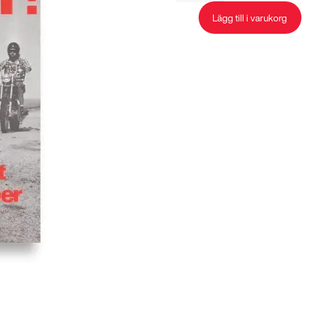
mängd
Lägg till i varukorg
Stäng