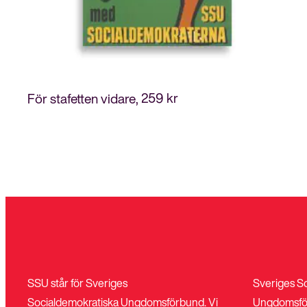
259
kr
För stafetten vidare
SSU står för Sveriges
Sveriges S
Socialdemokratiska Ungdomsförbund. Vi
Ungdomsfö