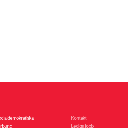
ocialdemokratiska
Kontakt
rbund
Lediga jobb