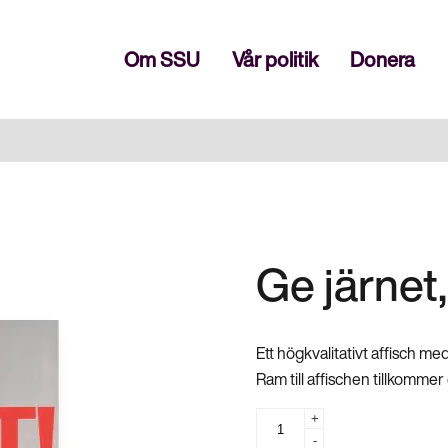
Stäng
Om SSU
Vår politik
Donera
Ge järnet
Ett högkvalitativt affisch med
Ram till affischen tillkommer 
Ge
+
-
järnet