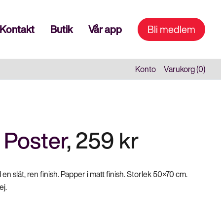
Kontakt
Butik
Vår app
Bli medlem
Konto
Varukorg (0)
,
Poster
,
259
kr
 en slät, ren finish. Papper i matt finish. Storlek 50×70 cm.
ej.