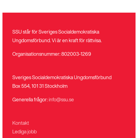
Stäng
SSU står för Sveriges Socialdemokratiska
Bli medlem
meny
Ungdomsförbund. Vi är en kraft för rättvisa.
Organisationsnummer: 802003-1269
Sveriges Socialdemokratiska Ungdomsförbund
Box 554, 101 31 Stockholm
Generella frågor:
info@ssu.se
Kontakt
Lediga jobb