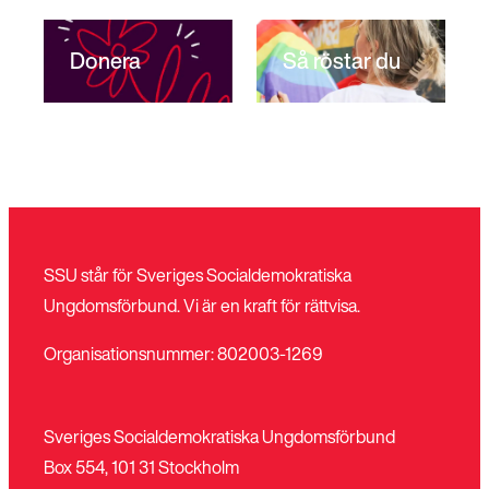
Donera
Så röstar du
SSU står för Sveriges Socialdemokratiska
Ungdomsförbund. Vi är en kraft för rättvisa.
Organisationsnummer: 802003-1269
Sveriges Socialdemokratiska Ungdomsförbund
Box 554, 101 31 Stockholm