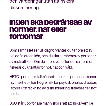
och värderingar utan att riskera
diskriminering.
Ingen ska begränsas av
Stäng
Bli medlem
normer, hat eller
meny
fördomar
Som samhället ser ut idag förväntas du tillhöra ett av
två definierade kön, och du ska attraheras av personer
av motsatt kön. Om du inte lever efter dessa normer
riskerar du utsättas för hot, hat och våld.
HBTQ+personer i allmänhet – och unga transpersoner
i synnerhet – har högre risk för psykisk ohälsa, drabbas
i större utsträckning av diskriminering, trakasserier, hot
och hat.
SSU står upp för alla människors rätt att älska vem de