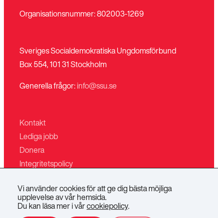
Organisationsnummer: 802003-1269
Sveriges Socialdemokratiska Ungdomsförbund
Box 554, 101 31 Stockholm
Generella frågor:
info@ssu.se
Kontakt
Lediga jobb
Donera
Integritetspolicy
Mina sidor
Vi använder cookies för att ge dig bästa möjliga
Villkor för butiken
upplevelse av vår hemsida.
Du kan läsa mer i vår
cookiepolicy
.