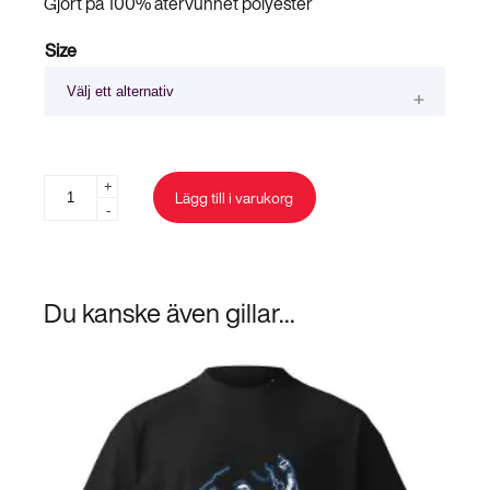
Gjort på 100% återvunnet polyester
Size
Sverigetröjan
+
Lägg till i varukorg
-
mängd
Du kanske även gillar...