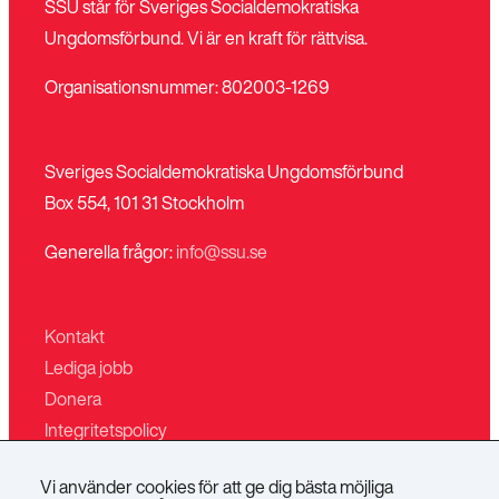
SSU står för Sveriges Socialdemokratiska
Ungdomsförbund. Vi är en kraft för rättvisa.
Organisationsnummer: 802003-1269
Sveriges Socialdemokratiska Ungdomsförbund
Box 554, 101 31 Stockholm
Generella frågor:
info@ssu.se
Kontakt
Lediga jobb
Donera
Integritetspolicy
Mina sidor
Vi använder cookies för att ge dig bästa möjliga
Villkor för butiken