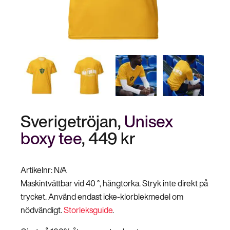
Stäng
Bli medlem
meny
Sverigetröjan,
Unisex
boxy tee
,
449
kr
Artikelnr:
N/A
Maskintvättbar vid 40 °, hängtorka. Stryk inte direkt på
trycket. Använd endast icke-klorblekmedel om
nödvändigt.
Storleksguide
.