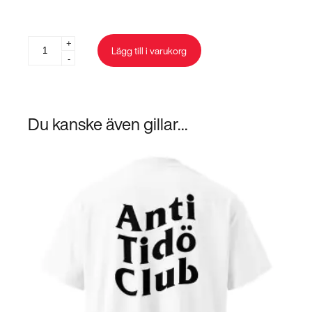
Sigma
+
Lägg till i varukorg
-
mängd
Du kanske även gillar...