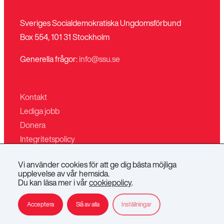
Sveriges Socialdemokratiska Ungdomsförbund
Box 554, 101 31 Stockholm
Generella frågor:
info@ssu.se
Kontakt
Lediga jobb
Donera
Integritetspolicy
Mina sidor
Vi använder cookies för att ge dig bästa möjliga
Villkor för butiken
upplevelse av vår hemsida.
Du kan läsa mer i vår
cookiepolicy
.
SSU
SSU
SSU
SSU
SSU
Acceptera
Slå av alla
Inställningar
på
på
på
på
på
Instagram
TikTok
Facebook
YouTube