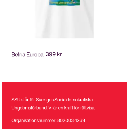
399
kr
Befria Europa
SSU står för Sveriges Socialdemokratiska
Ungdomsförbund. Vi är en kraft för rättvisa.
Organisationsnummer: 802003-1269