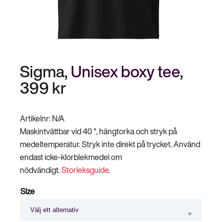
Stäng
Bli medlem
meny
Sigma,
Unisex boxy tee
,
399
kr
Artikelnr:
N/A
Maskintvättbar vid 40 °, hängtorka och stryk på
medeltemperatur. Stryk inte direkt på trycket. Använd
endast icke-klorblekmedel om
nödvändigt.
Storleksguide
.
Size