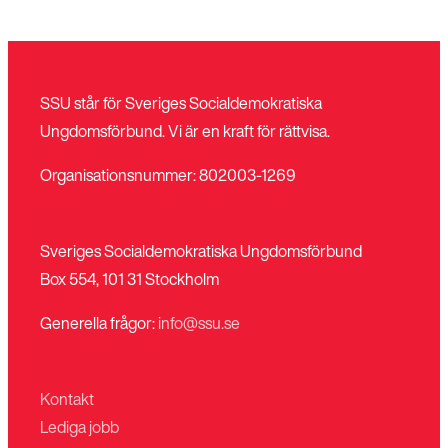
Stäng
SSU står för Sveriges Socialdemokratiska
Bli medlem
meny
Ungdomsförbund. Vi är en kraft för rättvisa.
Organisationsnummer: 802003-1269
Sveriges Socialdemokratiska Ungdomsförbund
Box 554, 101 31 Stockholm
Generella frågor:
info@ssu.se
Kontakt
Lediga jobb