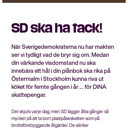
SD ska ha tack!
Stäng
Bli medlem
meny
När Sverigedemokraterna nu har makten
ser vi tydligt vad de bryr sig om. Medan
din värkande visdomstand nu ska
innebära ett hål i din plånbok ska rika på
Östermalm i Stockholm kunna riva ut
köket för femte gången i år … för DINA
skattepengar.
Det skjuts varje dag, men SD lägger åtta gånger så
mycket på att ta bort plastpåseskatten som på
brottsförebyggande åtgärder. De sänker