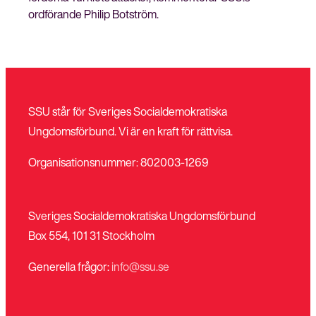
ordförande Philip Botström.
SSU står för Sveriges Socialdemokratiska
Ungdomsförbund. Vi är en kraft för rättvisa.
Organisationsnummer: 802003-1269
Sveriges Socialdemokratiska Ungdomsförbund
Box 554, 101 31 Stockholm
Generella frågor:
info@ssu.se