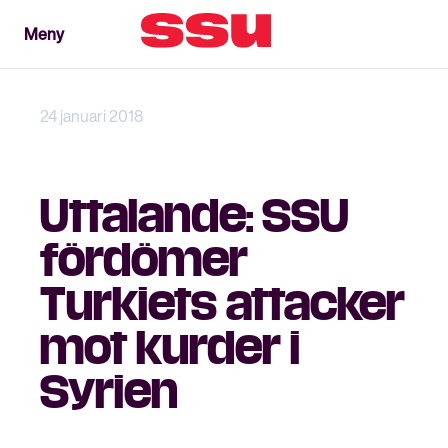
Meny
Meny
Stäng
24 januari 2018
Uttalande: SSU
fördömer
Turkiets attacker
mot kurder i
Syrien