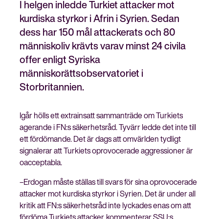
I helgen inledde Turkiet attacker mot
kurdiska styrkor i Afrin i Syrien. Sedan
dess har 150 mål attackerats och 80
människoliv krävts varav minst 24 civila
Stäng
Bli medlem
offer enligt Syriska
meny
människorättsobservatoriet i
Storbritannien.
Igår hölls ett extrainsatt sammanträde om Turkiets
agerande i FN:s säkerhetsråd. Tyvärr ledde det inte till
ett fördömande. Det är dags att omvärlden tydligt
signalerar att Turkiets oprovocerade aggressioner är
oacceptabla.
–Erdogan måste ställas till svars för sina oprovocerade
attacker mot kurdiska styrkor i Syrien. Det är under all
kritik att FN:s säkerhetsråd inte lyckades enas om att
fördöma Turkiets attacker, kommenterar SSU:s