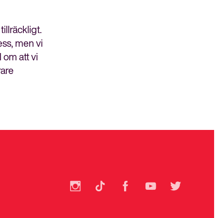
lräckligt.
ess, men vi
 om att vi
rare
SSU
SSU
SSU
SSU
SSU
på
på
på
på
på
Instagram
TikTok
Facebook
YouTube
Twitter