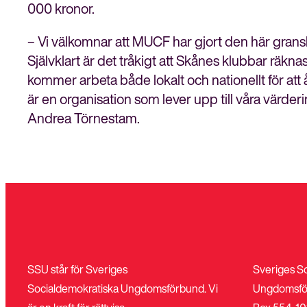
000 kronor.
– Vi välkomnar att MUCF har gjort den här gran
Självklart är det tråkigt att Skånes klubbar räkna
kommer arbeta både lokalt och nationellt för att å
är en organisation som lever upp till våra värde
Andrea Törnestam.
SSU står för Sveriges
Sveriges S
Socialdemokratiska Ungdomsförbund. Vi
Ungdomsfö