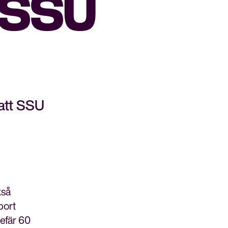
l SSU
att SSU
kså
bort
efär 60
Bli medlem