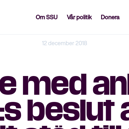
Stäng
Om SSU
Vår politik
Donera
12 december 2018
de med an
s beslut a