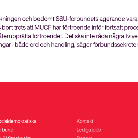
meny
skningen och bedömt SSU-förbundets agerande vara til
s bort trots att MUCF har förtroende inför fortsatt proc
terupprätta förtroendet. Det ska inte råda några tvivel
ringar i både ord och handling, säger förbundssekrete
ocialdemokratiska
Kontakt
rbund
Lediga jobb