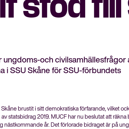
lt stöd til
 ungdoms-och civilsamhällesfrågor 
rna i SSU Skåne för SSU-förbundets
ne brustit i sitt demokratiska förfarande, vilket oc
statsbidrag 2019. MUCF har nu beslutat att räkna 
Stäng
ag nästkommande år. Det förlorade bidraget är på ung