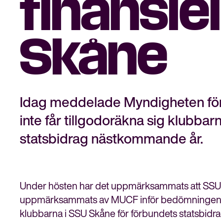
finansiel
Skåne
Idag meddelade Myndigheten för
inte får tillgodoräkna sig klubba
statsbidrag nästkommande år.
Under hösten har det uppmärksammats att SSU Skå
uppmärksammats av MUCF inför bedömningen av 
klubbarna i SSU Skåne för förbundets statsbidr