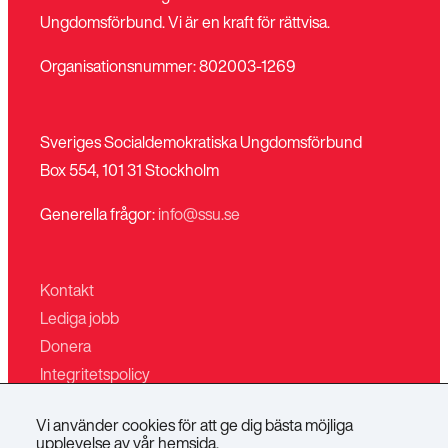
Ungdomsförbund. Vi är en kraft för rättvisa.
Organisationsnummer: 802003-1269
Sveriges Socialdemokratiska Ungdomsförbund
Box 554, 101 31 Stockholm
Generella frågor:
info@ssu.se
Kontakt
Lediga jobb
Donera
Integritetspolicy
Mina sidor
Vi använder cookies för att ge dig bästa möjliga
Villkor för butiken
upplevelse av vår hemsida.