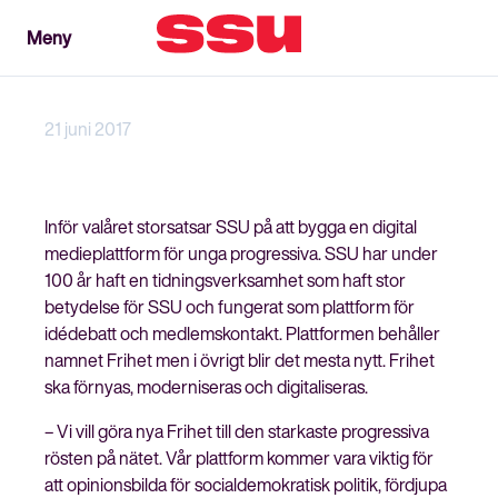
Meny
Meny
Stäng
21 juni 2017
Inför valåret storsatsar SSU på att bygga en digital
medieplattform för unga progressiva. SSU har under
100 år haft en tidningsverksamhet som haft stor
betydelse för SSU och fungerat som plattform för
idédebatt och medlemskontakt. Plattformen behåller
namnet Frihet men i övrigt blir det mesta nytt. Frihet
ska förnyas, moderniseras och digitaliseras.
– Vi vill göra nya Frihet till den starkaste progressiva
rösten på nätet. Vår plattform kommer vara viktig för
att opinionsbilda för socialdemokratisk politik, fördjupa