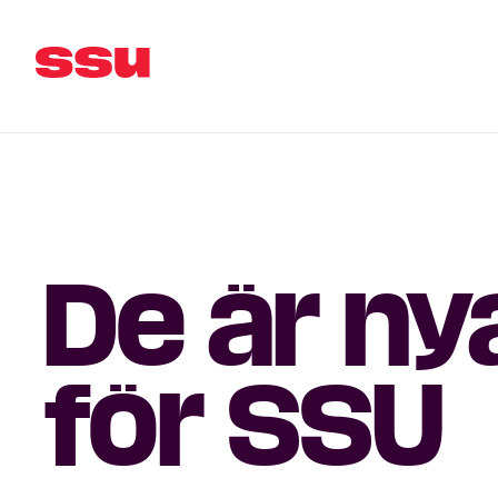
De är ny
för SSU