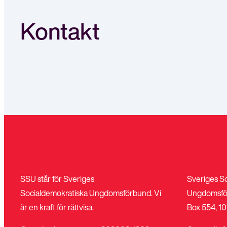
Kontakt
SSU står för Sveriges
Sveriges S
Socialdemokratiska Ungdomsförbund. Vi
Ungdomsfö
är en kraft för rättvisa.
Box 554, 10