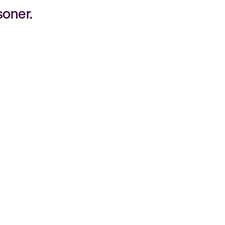
soner.
Bli medlem