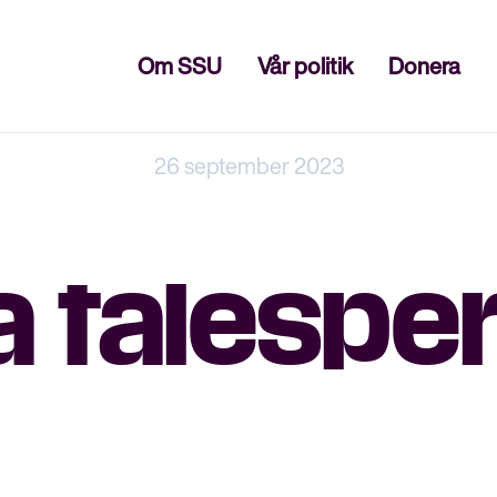
Stäng
Om SSU
Vår politik
Donera
26 september 2023
a tales­p