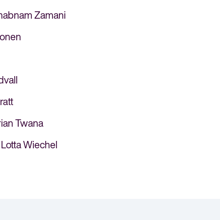
meny
: Shabnam Zamani
inonen
dvall
ratt
Arian Twana
 Lotta Wiechel