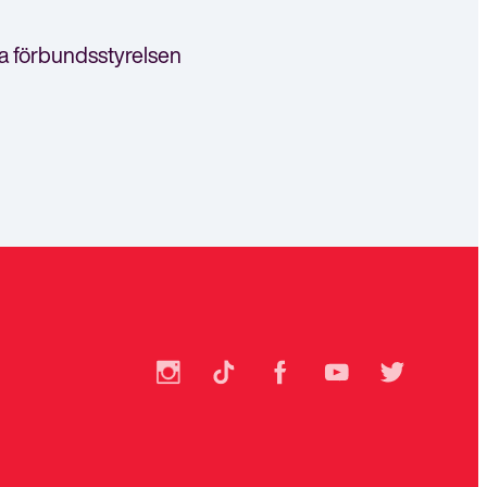
a förbundsstyrelsen
SSU
SSU
SSU
SSU
SSU
på
på
på
på
på
Instagram
TikTok
Facebook
YouTube
Twitter