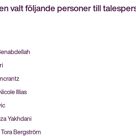
n valt följande personer till talesper
 Benabdellah
ri
lmcrantz
cole Illias
ic
Reza Yakhdani
Stäng
: Tora Bergström