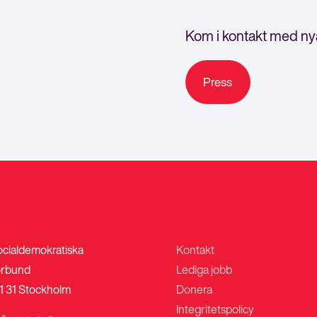
Kom i kontakt med ny
Press
ocialdemokratiska
Kontakt
rbund
Lediga jobb
1 31 Stockholm
Donera
Integritetspolicy