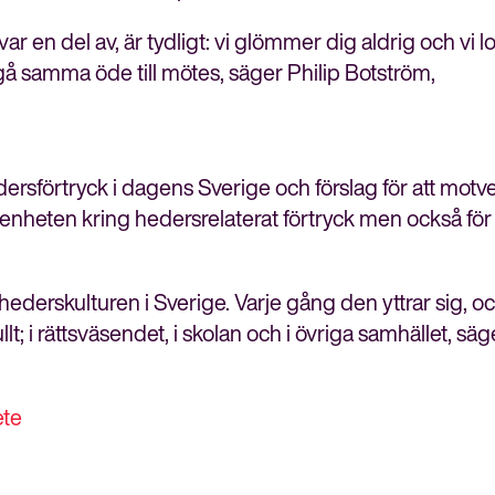
meny
 en del av, är tydligt: vi glömmer dig aldrig och vi lo
 gå samma öde till mötes, säger Philip Botström,
ersförtryck i dagens Sverige och förslag för att motv
tenheten kring hedersrelaterat förtryck men också för 
ederskulturen i Sverige. Varje gång den yttrar sig, o
lt; i rättsväsendet, i skolan och i övriga samhället, säg
ete