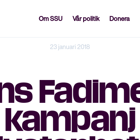
Stäng
Om SSU
Vår politik
Donera
23 januari 2018
ns Fadime
 kampanj 