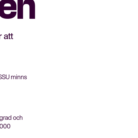
ten
 att
 SSU minns
 grad och
0 000
Bli medlem