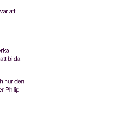
var att
erka
att bilda
ch hur den
er Philip