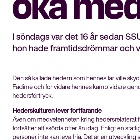
öka med
I söndags var det 16 år sedan SS
hon hade framtidsdrömmar och vil
Den så kallade hedern som hennes far ville sky
Fadime och för vidare hennes kamp vidare gen
hedersförtryck.
Hederskulturen lever fortfarande
Även om medvetenheten kring hedersrelaterat för
fortsätter att skörda offer än idag. Enligt en st
personer inte kan leva fria. Det är en utvecklin