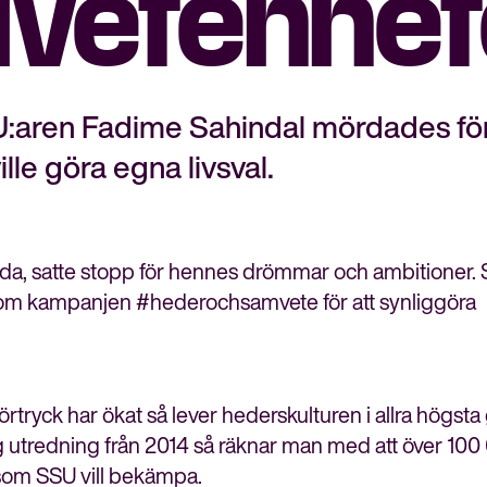
vetenhe
U:aren Fadime Sahindal mördades för
le göra egna livsval.
dda, satte stopp för hennes drömmar och ambitioner.
om kampanjen #hederochsamvete för att synliggöra
tryck har ökat så lever hederskulturen i allra högsta
atlig utredning från 2014 så räknar man med att över 10
Stäng
g som SSU vill bekämpa.