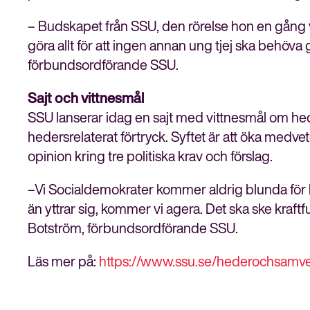
– Budskapet från SSU, den rörelse hon en gång var
göra allt för att ingen annan ung tjej ska behöva
förbundsordförande SSU.
Sajt och vittnesmål
SSU lanserar idag en sajt med vittnesmål om hed
hedersrelaterat förtryck. Syftet är att öka medve
opinion kring tre politiska krav och förslag.
–Vi Socialdemokrater kommer aldrig blunda för h
än yttrar sig, kommer vi agera. Det ska ske kraftful
Botström, förbundsordförande SSU.
Läs mer på:
https://www.ssu.se/hederochsamv