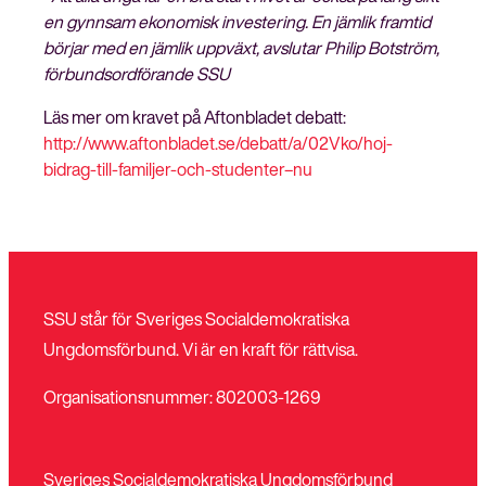
en gynnsam ekonomisk investering. En jämlik framtid
börjar med en jämlik uppväxt, avslutar Philip Botström,
förbundsordförande SSU
Läs mer om kravet på Aftonbladet debatt:
http://www.aftonbladet.se/debatt/a/02Vko/hoj-
bidrag-till-familjer-och-studenter–nu
SSU står för Sveriges Socialdemokratiska
Ungdomsförbund. Vi är en kraft för rättvisa.
Organisationsnummer: 802003-1269
Sveriges Socialdemokratiska Ungdomsförbund