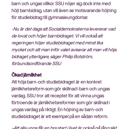
barn och ungas villkor. SSU nöjer sig dock inte med
höjt barnbidrag, utan vill även se motsvarande höjning
för studiebidrag till gymnasieungdomar.
Stäng
-Nu är det dags att Socialdemokraterna levererar vad
Bli medlem
meny
de lovat och höjer barnbidraget. Vi vill också att
regeringen höjer studiebidraget med minst lika
mycket och att man inför valet aviserar att man vill höja
bidraget ytterligare, säger Philip Botström,
förbundsordförande SSU
Ökad jämlikhet
Att höja barn-och studiebidraget är en konkret
jämlikhetsreform som gör skillnad i barn och ungas
vardag. SSU tror att receptet för att vinna ungas
förtroende är jämlikhetsreformer som gör skillnad i
ungas vardag på riktigt. En höjning av barn-och
studiebidraget är ett exempel på en sådan reform.
–Att alla unga får en bra start i livet är också på lång sikt