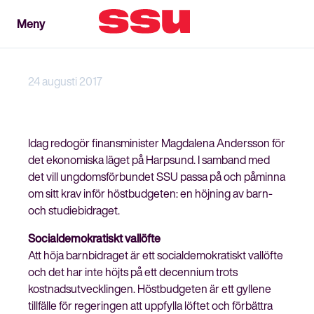
Meny
Meny
Stäng
24 augusti 2017
Idag redogör finansminister Magdalena Andersson för
det ekonomiska läget på Harpsund. I samband med
det vill ungdomsförbundet SSU passa på och påminna
om sitt krav inför höstbudgeten: en höjning av barn-
och studiebidraget.
Socialdemokratiskt vallöfte
Att höja barnbidraget är ett socialdemokratiskt vallöfte
och det har inte höjts på ett decennium trots
kostnadsutvecklingen. Höstbudgeten är ett gyllene
tillfälle för regeringen att uppfylla löftet och förbättra