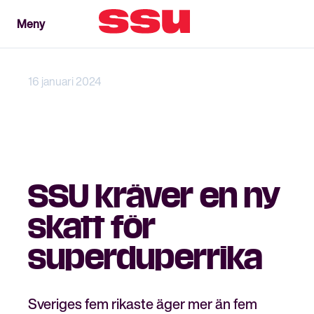
Meny
Meny
Stäng
16 januari 2024
SSU kräver en ny
skatt för
superduperrika
Sveriges fem rikaste äger mer än fem