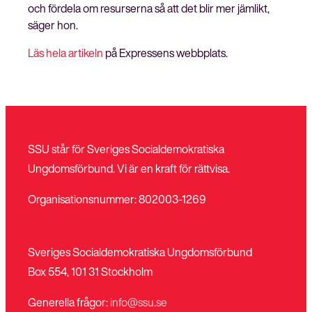
och fördela om resurserna så att det blir mer jämlikt,
säger hon.
Läs hela artikeln
på Expressens webbplats.
SSU står för Sveriges Socialdemokratiska
Ungdomsförbund. Vi är en kraft för rättvisa.
Organisationsnummer: 802003-1269
Sveriges Socialdemokratiska Ungdomsförbund
Box 554, 101 31 Stockholm
Generella frågor:
info@ssu.se