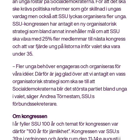
än unga röstar på Socialdemokraterna. För att det ska
ske krävs politiska reformer som gör skillnad i ungas
vardag men också att SSU lyckas organisera fler unga.
SSU-kongressen har antagit en ny organisatorisk
strategi som bland annat innehåller mål om att SSU
ska växa med 25% fler medlemmar till nästa kongress
och att var fjärde ung på listorna inför valet ska vara
under 35.
– Fler unga behöver engageras och organiseras för
våra idéer. Därför är jag glad över att vi antagit en vass
organisatorisk strategi som ska se till att
Socialdemokraterna blir det största partiet bland unga
i valet, säger Andrea Törnestam, SSU:s
förbundssekreterare.
Om kongressen
I år fyller SSU 100 år och temat för kongressen var
därför ”100 år för jämlikhet”. Kongressen var SSU:s
39:e i ordningen och ägde rum den 11-14:e augusti i