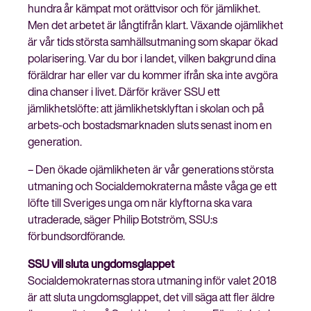
hundra år kämpat mot orättvisor och för jämlikhet.
Men det arbetet är långtifrån klart. Växande ojämlikhet
är vår tids största samhällsutmaning som skapar ökad
polarisering. Var du bor i landet, vilken bakgrund dina
Stäng
föräldrar har eller var du kommer ifrån ska inte avgöra
Bli medlem
meny
dina chanser i livet. Därför kräver SSU ett
jämlikhetslöfte: att jämlikhetsklyftan i skolan och på
arbets-och bostadsmarknaden sluts senast inom en
generation.
– Den ökade ojämlikheten är vår generations största
utmaning och Socialdemokraterna måste våga ge ett
löfte till Sveriges unga om när klyftorna ska vara
utraderade, säger Philip Botström, SSU:s
förbundsordförande.
SSU vill sluta ungdomsglappet
Socialdemokraternas stora utmaning inför valet 2018
är att sluta ungdomsglappet, det vill säga att fler äldre