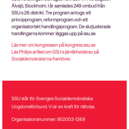
Älvsjö, Stockholm. I år samlades 249 ombud från
SSU:s 26 distrikt. Tre program antogs: ett
principprogram, reformprogram och ett
organisatoriskt handlingsprogram. De slutjusterade
handlingarna kommer läggas upp på ssu.se.
Läs mer om kongressen på kongress.ssu.se
Läs Philips artikel om SSU:s jämlikhetskrav på
Socialdemokraterna framöver.
SSU står för Sveriges Socialdemokratiska
Ungdomsförbund. Vi är en kraft för rättvisa.
Organisationsnummer: 802003-1269