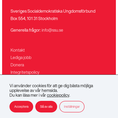
Sveriges Socialdemokratiska Ungdomsförbund
Box 554, 101 31 Stockholm
Generella frågor:
info@ssu.se
Kontakt
Lediga jobb
Donera
Integritetspolicy
Mina sidor
Vi använder cookies för att ge dig bästa möjliga
Villkor för butiken
upplevelse av vår hemsida.
Du kan läsa mer i vår
cookiepolicy
.
SSU
SSU
SSU
SSU
SSU
Acceptera
Slå av alla
Inställningar
på
på
på
på
på
Instagram
TikTok
Facebook
YouTube