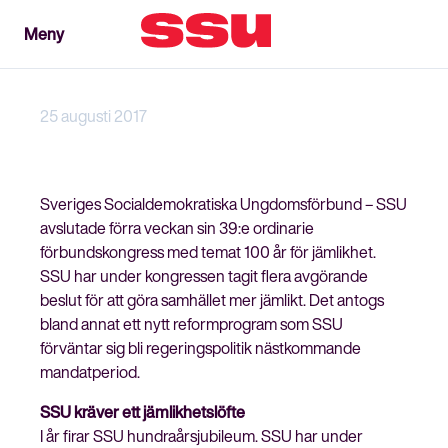
Meny
Meny
Stäng
25 augusti 2017
Sveriges Socialdemokratiska Ungdomsförbund – SSU
avslutade förra veckan sin 39:e ordinarie
förbundskongress med temat 100 år för jämlikhet.
SSU har under kongressen tagit flera avgörande
beslut för att göra samhället mer jämlikt. Det antogs
bland annat ett nytt reformprogram som SSU
förväntar sig bli regeringspolitik nästkommande
mandatperiod.
SSU kräver ett jämlikhetslöfte
I år firar SSU hundraårsjubileum. SSU har under