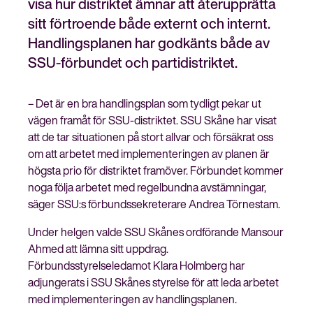
visa hur distriktet ämnar att återupprätta
sitt förtroende både externt och internt.
Handlingsplanen har godkänts både av
SSU-förbundet och partidistriktet.
Stäng
Bli medlem
meny
– Det är en bra handlingsplan som tydligt pekar ut
vägen framåt för SSU-distriktet. SSU Skåne har visat
att de tar situationen på stort allvar och försäkrat oss
om att arbetet med implementeringen av planen är
högsta prio för distriktet framöver. Förbundet kommer
noga följa arbetet med regelbundna avstämningar,
säger SSU:s förbundssekreterare Andrea Törnestam.
Under helgen valde SSU Skånes ordförande Mansour
Ahmed att lämna sitt uppdrag.
Förbundsstyrelseledamot Klara Holmberg har
adjungerats i SSU Skånes styrelse för att leda arbetet
med implementeringen av handlingsplanen.