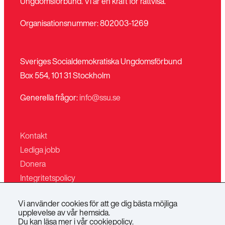
Ungdomsförbund. Vi är en kraft för rättvisa.
Organisationsnummer: 802003-1269
Sveriges Socialdemokratiska Ungdomsförbund
Box 554, 101 31 Stockholm
Generella frågor:
info@ssu.se
Kontakt
Lediga jobb
Donera
Integritetspolicy
Mina sidor
Vi använder cookies för att ge dig bästa möjliga
Villkor för butiken
upplevelse av vår hemsida.
Du kan läsa mer i vår
cookiepolicy
.