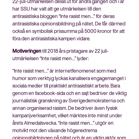
22-juli-utmärkelsen delas ut för andra gången och i år
har SSU har valt att ge utmärkelsen till den
antirasistiska bloggen “Inte rasist men…” för deras
antirasistiska opinionsbildning på nätet. De får därmed
också en symbolisk prissumma på 5000 kronor för att
föra den antirasistiska kampen vidare.
Motiveringen
till 2018 års pristagare av 22 juli-
utmärkelsen “Inte rasist men…” lyder:
“Inte rasist men…” är internetfenomenet som med
humor som verktyg lyckas kanalisera engagemanget i
sociala medier till praktiskt antirasistiskt arbete. Bara
genom en facebook-sida och en sajt bedriver de viktig
journalistisk granskning av Sverigedemokraterna och
annan organiserad rasism. De bedriver även fysisk
kampanjverksamhet, vilket märktes inte minst under
årets Almedalsvecka. “Inte rasist men…” utgör en
motvikt mot den växande högerextrema
opinionsbildningen på nätet och är en viktig aktör som