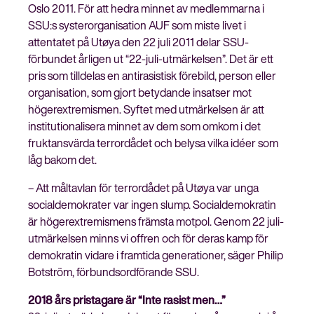
Oslo 2011. För att hedra minnet av medlemmarna i
SSU:s systerorganisation AUF som miste livet i
attentatet på Utøya den 22 juli 2011 delar SSU-
förbundet årligen ut “22-juli-utmärkelsen”. Det är ett
Stäng
pris som tilldelas en antirasistisk förebild, person eller
Bli medlem
meny
organisation, som gjort betydande insatser mot
högerextremismen. Syftet med utmärkelsen är att
institutionalisera minnet av dem som omkom i det
fruktansvärda terrordådet och belysa vilka idéer som
låg bakom det.
– Att måltavlan för terrordådet på Utøya var unga
socialdemokrater var ingen slump. Socialdemokratin
är högerextremismens främsta motpol. Genom 22 juli-
utmärkelsen minns vi offren och för deras kamp för
demokratin vidare i framtida generationer, säger Philip
Botström, förbundsordförande SSU.
2018 års pristagare är “Inte rasist men…”