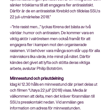
sänker trösklarna till att engagera fler antirasistiskt.
Därför är de en antirasistisk förebild och tilldelas SSU:s
22 juli-utmärkelse 2018.”
–”Inte rasist men…” lyckas förena det bästa av två
världar: humor och antirasism. De kommer vara en
viktig aktör i valrörelsen men också framåt för att
engagera fler i kampen mot den organiserade
rasismen. Vi behöver vara många som står upp för alla
människors lika värde, inte minst på nätet. Därför
kändes det givet att lyfta och stötta deras viktiga
arbete, avslutar Philip Botström.
Minnesstund och prisutdelning
Idag kl 12.30 hålls en minnesstund där priset delas ut
och filmen “Utøya 22 juli” (2018) visas. Media är
välkommen att delta, men det kräver föranmälan till
SSU:s presskontakt nedan. Vid anmälan ges
information om adress för minnesstunden.