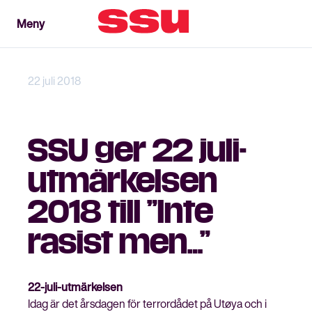
Meny
Meny
Stäng
22 juli 2018
SSU ger 22 juli-
utmärkelsen
2018 till ”Inte
rasist men…”
22-juli-utmärkelsen
Idag är det årsdagen för terrordådet på Utøya och i