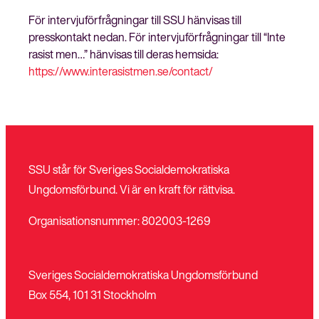
För intervjuförfrågningar till SSU hänvisas till
presskontakt nedan. För intervjuförfrågningar till “Inte
rasist men…” hänvisas till deras hemsida:
https://www.interasistmen.se/contact/
SSU står för Sveriges Socialdemokratiska
Ungdomsförbund. Vi är en kraft för rättvisa.
Organisationsnummer: 802003-1269
Sveriges Socialdemokratiska Ungdomsförbund
Box 554, 101 31 Stockholm