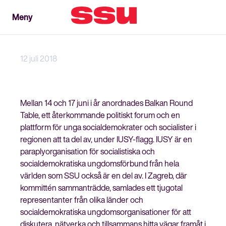
Meny
Meny
Stäng
12 juli 2018
Mellan 14 och 17 juni i år anordnades Balkan Round
Table, ett återkommande politiskt forum och en
plattform för unga socialdemokrater och socialister i
regionen att ta del av, under IUSY-flagg. IUSY är en
paraplyorganisation för socialistiska och
socialdemokratiska ungdomsförbund från hela
världen som SSU också är en del av. I Zagreb, där
kommittén sammanträdde, samlades ett tjugotal
representanter från olika länder och
socialdemokratiska ungdomsorganisationer för att
diskutera, nätverka och tillsammans hitta vägar framåt i