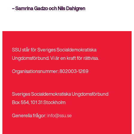
– Samrina Gadzo och Nils Dahlgren
SSU står för Sveriges Socialdemokratiska
Ungdomsförbund. Vi är en kraft för rättvisa.
Organisationsnummer: 802003-1269
Sveriges Socialdemokratiska Ungdomsförbund
Box 554, 101 31 Stockholm
Generella frågor:
info@ssu.se