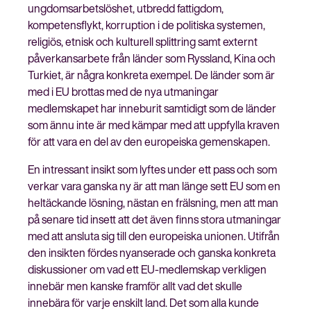
ungdomsarbetslöshet, utbredd fattigdom,
kompetensflykt, korruption i de politiska systemen,
religiös, etnisk och kulturell splittring samt externt
påverkansarbete från länder som Ryssland, Kina och
Turkiet, är några konkreta exempel. De länder som är
med i EU brottas med de nya utmaningar
medlemskapet har inneburit samtidigt som de länder
som ännu inte är med kämpar med att uppfylla kraven
för att vara en del av den europeiska gemenskapen.
En intressant insikt som lyftes under ett pass och som
verkar vara ganska ny är att man länge sett EU som en
heltäckande lösning, nästan en frälsning, men att man
på senare tid insett att det även finns stora utmaningar
med att ansluta sig till den europeiska unionen. Utifrån
den insikten fördes nyanserade och ganska konkreta
diskussioner om vad ett EU-medlemskap verkligen
innebär men kanske framför allt vad det skulle
innebära för varje enskilt land. Det som alla kunde