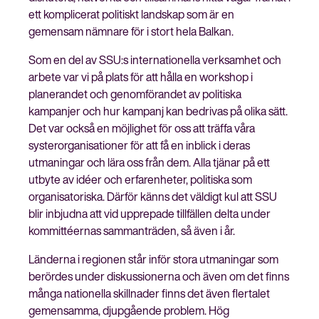
ett komplicerat politiskt landskap som är en
gemensam nämnare för i stort hela Balkan.
Som en del av SSU:s internationella verksamhet och
Stäng
arbete var vi på plats för att hålla en workshop i
Bli medlem
meny
planerandet och genomförandet av politiska
kampanjer och hur kampanj kan bedrivas på olika sätt.
Det var också en möjlighet för oss att träffa våra
systerorganisationer för att få en inblick i deras
utmaningar och lära oss från dem. Alla tjänar på ett
utbyte av idéer och erfarenheter, politiska som
organisatoriska. Därför känns det väldigt kul att SSU
blir inbjudna att vid upprepade tillfällen delta under
kommittéernas sammanträden, så även i år.
Länderna i regionen står inför stora utmaningar som
berördes under diskussionerna och även om det finns
många nationella skillnader finns det även flertalet
gemensamma, djupgående problem. Hög