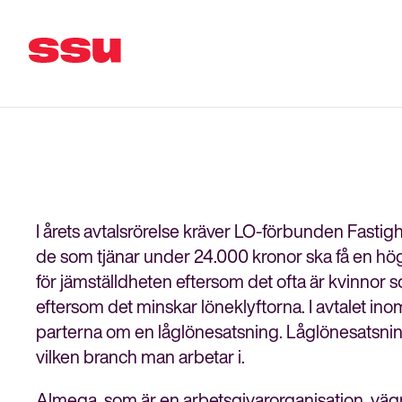
I årets avtalsrörelse kräver LO-förbunden Fastigh
de som tjänar under 24.000 kronor ska få en hög
för jämställdheten eftersom det ofta är kvinnor s
eftersom det minskar löneklyftorna. I avtalet in
parterna om en låglönesatsning. Låglönesatsning
vilken branch man arbetar i.
Almega, som är en arbetsgivarorganisation, väg