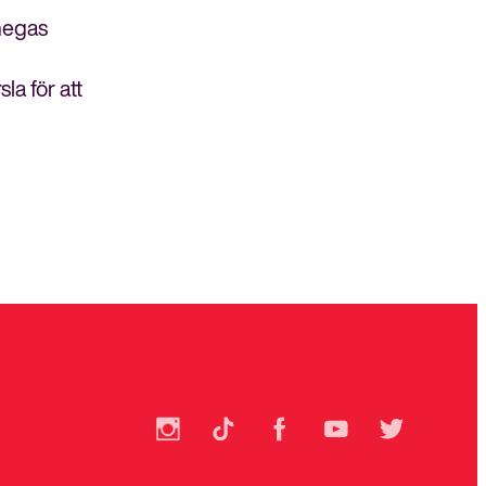
lmegas
a för att
SSU
SSU
SSU
SSU
SSU
på
på
på
på
på
Instagram
TikTok
Facebook
YouTube
Bli medlem