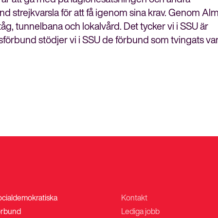
rbund strejkvarsla för att få igenom sina krav. Genom A
g, tunnelbana och lokalvård. Det tycker vi i SSU är
rbund stödjer vi i SSU de förbund som tvingats varsl
ocialdemokratiska
Kontakt
Stäng
rbund
Lediga jobb