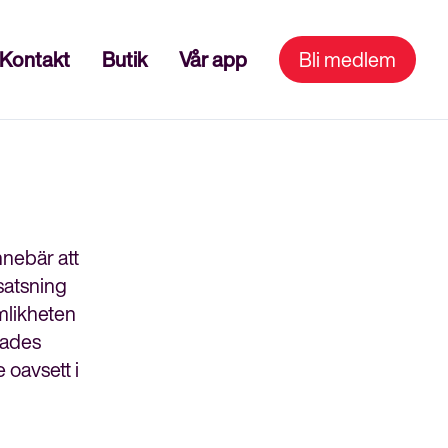
Kontakt
Butik
Vår app
Bli medlem
nnebär att
satsning
ämlikheten
nades
 oavsett i