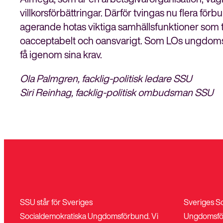
villkorsförbättringar. Därför tvingas nu flera fö
agerande hotas viktiga samhällsfunktioner som tå
oacceptabelt och oansvarigt. Som LOs ungdomsfö
få igenom sina krav.
Ola Palmgren, facklig-politisk ledare SSU
Siri Reinhag, facklig-politisk ombudsman SSU
SSU står för Sveriges
Sveriges S
Socialdemokratiska Ungdomsförbund. Vi
Ungdomsfö