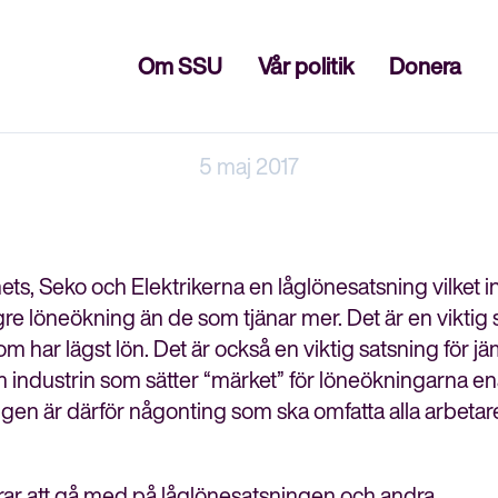
Stäng
Om SSU
Vår politik
Donera
5 maj 2017
ets, Seko och Elektrikerna en låglönesatsning vilket i
re löneökning än de som tjänar mer. Det är en viktig 
om har lägst lön. Det är också en viktig satsning för j
om industrin som sätter “märket” för löneökningarna e
en är därför någonting som ska omfatta alla arbetare
rar att gå med på låglönesatsningen och andra