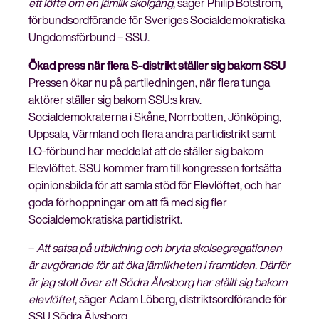
ett löfte om en jämlik skolgång
, säger Philip Botström,
förbundsordförande för Sveriges Socialdemokratiska
Ungdomsförbund – SSU.
Ökad press när flera S-distrikt ställer sig bakom SSU
Stäng
Pressen ökar nu på partiledningen, när flera tunga
Bli medlem
meny
aktörer ställer sig bakom SSU:s krav.
Socialdemokraterna i Skåne, Norrbotten, Jönköping,
Uppsala, Värmland och flera andra partidistrikt samt
LO-förbund har meddelat att de ställer sig bakom
Elevlöftet. SSU kommer fram till kongressen fortsätta
opinionsbilda för att samla stöd för Elevlöftet, och har
goda förhoppningar om att få med sig fler
Socialdemokratiska partidistrikt.
–
Att satsa på utbildning och bryta skolsegregationen
är avgörande för att öka jämlikheten i framtiden. Därför
är jag stolt över att Södra Älvsborg har ställt sig bakom
elevlöftet
, säger Adam Löberg, distriktsordförande för
SSU Södra Älvsborg.