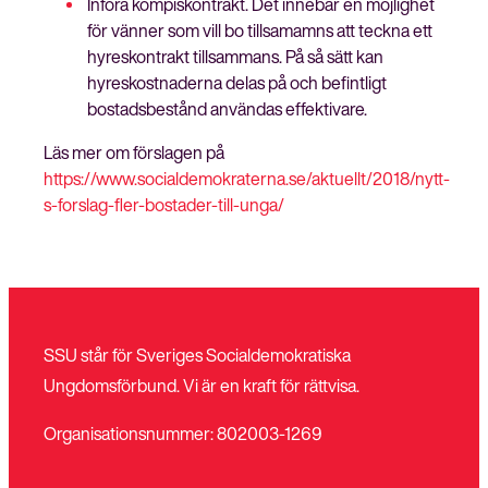
Införa kompiskontrakt. Det innebär en möjlighet
för vänner som vill bo tillsamamns att teckna ett
hyreskontrakt tillsammans. På så sätt kan
hyreskostnaderna delas på och befintligt
bostadsbestånd användas effektivare.
Läs mer om förslagen på
https://www.socialdemokraterna.se/aktuellt/2018/nytt-
s-forslag-fler-bostader-till-unga/
SSU står för Sveriges Socialdemokratiska
Ungdomsförbund. Vi är en kraft för rättvisa.
Organisationsnummer: 802003-1269