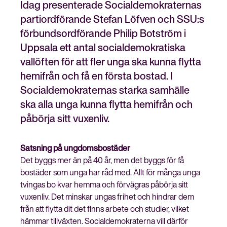
Idag presenterade Socialdemokraternas
partiordförande Stefan Löfven och SSU:s
förbundsordförande Philip Botström i
Uppsala ett antal socialdemokratiska
Stäng
Bli medlem
vallöften för att fler unga ska kunna flytta
meny
hemifrån och få en första bostad. I
Socialdemokraternas starka samhälle
ska alla unga kunna flytta hemifrån och
påbörja sitt vuxenliv.
Satsning på ungdomsbostäder
Det byggs mer än på 40 år, men det byggs för få
bostäder som unga har råd med. Allt för många unga
tvingas bo kvar hemma och förvägras påbörja sitt
vuxenliv. Det minskar ungas frihet och hindrar dem
från att flytta dit det finns arbete och studier, vilket
hämmar tillväxten. Socialdemokraterna vill därför