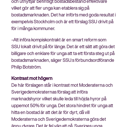
och utnyttjar befintligt bostadsbestånd effektivare
vilket gör att fler unga kan etablera sig på
bostadsmarknaden. Det har införts med goda resultat i
exempelvis Stockholm och är ett förslag SSU drivit på
för i många kommuner.
–Att införa kompiskontrakt är en smart reform som
SSU lokalt drivit på för länge. Det är ett sätt att göra det
billigare och enklare för unga att ta ett första steg ut på
bostadsmarknaden, säger SSU:s förbundsordförande
Philip Botström.
Kontrast mot högern
De här förslagen står i kontrast mot Moderaterna och
Sverigedemokraternas förslag att införa
marknadshyror vilket skulle leda till höjda hyror på
uppemot 50% för unga. Det stora hindret för unga att
hitta en bostad är att det är för dyrt, då vill
Moderaterna och Sverigedemokraterna göra det
ännu dyrare. Det är fel väg att gå. Sveriges unga