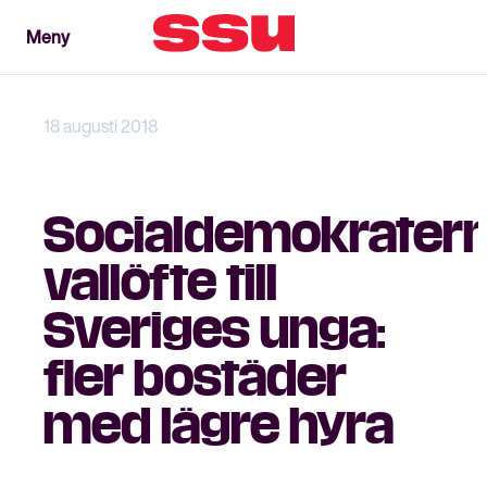
Meny
Meny
Stäng
18 augusti 2018
Socialdemokrater
vallöfte till
Sveriges unga:
fler bostäder
med lägre hyra