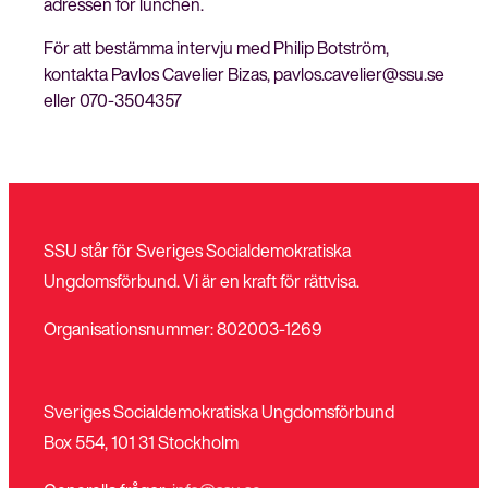
adressen för lunchen.
För att bestämma intervju med Philip Botström,
kontakta Pavlos Cavelier Bizas, pavlos.cavelier@ssu.se
eller 070-3504357
SSU står för Sveriges Socialdemokratiska
Ungdomsförbund. Vi är en kraft för rättvisa.
Organisationsnummer: 802003-1269
Sveriges Socialdemokratiska Ungdomsförbund
Box 554, 101 31 Stockholm