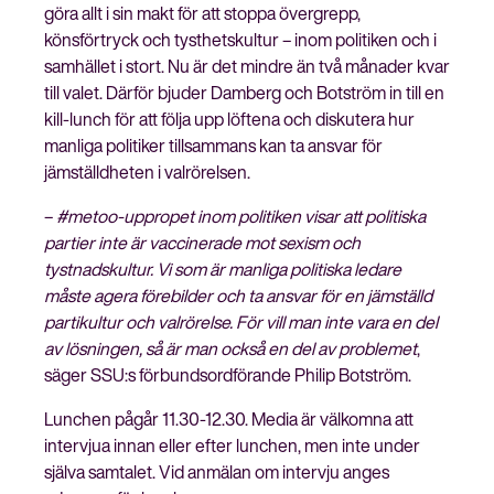
göra allt i sin makt för att stoppa övergrepp,
könsförtryck och tysthetskultur – inom politiken och i
samhället i stort. Nu är det mindre än två månader kvar
till valet. Därför bjuder Damberg och Botström in till en
Stäng
kill-lunch för att följa upp löftena och diskutera hur
Bli medlem
meny
manliga politiker tillsammans kan ta ansvar för
jämställdheten i valrörelsen.
–
#metoo-uppropet inom politiken visar att politiska
partier inte är vaccinerade mot sexism och
tystnadskultur. Vi som är manliga politiska ledare
måste agera förebilder och ta ansvar för en jämställd
partikultur och valrörelse. För vill man inte vara en del
av lösningen, så är man också en del av problemet
,
säger SSU:s förbundsordförande Philip Botström.
Lunchen pågår 11.30-12.30. Media är välkomna att
intervjua innan eller efter lunchen, men inte under
själva samtalet. Vid anmälan om intervju anges