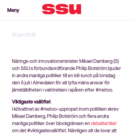
Meny
Meny
Stäng
21 juni 2018
Närings-och innovationsminister Mikael Damberg (S)
och SSU:s förbundsordförande Philip Botström bjuder
in andra manliga politiker till en kill-lunch på torsdag
den 5 juli i Almedalen för att lyfta mäns ansvar för
jämställdheten i valrörelsen i spåren efter #metoo.
Viktigaste vallöftet
I kölvattnet av #metoo-uppropet inom politiken skrev
Mikael Damberg, Philip Botström och flera andra
manliga politiker över blockgränsen en
debattartikel
om det #viktigastevallöftet. Nämligen att de lovar att