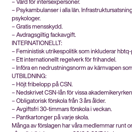
– Vård för intersexpersoner.
– Psykambulanser i alla län. Infrastruktursatsnin
psykologer.
– Gratis mensskydd.
– Avdragsgiltig fackavgift.
INTERNATIONELLT:
– Feministisk utrikespolitik som inkluderar hbt
– Ett internationellt regelverk för frihandel.
– Införa en nedrustningsnorm av kärnvapen som 
UTBILDNING:
– Höjt fribelopp på CSN.
– Nedskrivet CSN-lån för vissa akademikeryrke
– Obligatorisk förskola från 3 års ålder.
– Avgiftsfri 30-timmars förskola i veckan.
– Pantkartonger på varje skola.
Många av förslagen har våra medlemmar runt om 