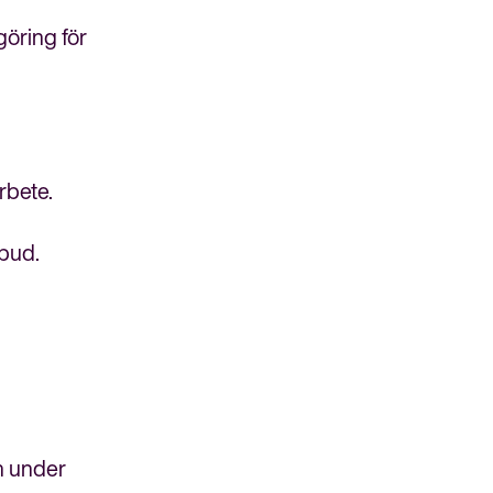
göring för
rbete.
rbud.
m under
Bli medlem