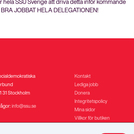
r hela SSU Sverige att driva detta inför kommande
meny
lser. BRA JOBBAT HELA DELEGATIONEN!
ocialdemokratiska
Kontakt
rbund
Lediga jobb
1 31 Stockholm
Donera
Integritetspolicy
rågor:
info@ssu.se
Mina sidor
Villkor för butiken