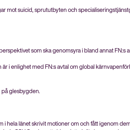
gar mot suicid, sprututbyten och specialiseringstjänst
q-perspektivet som ska genomsyra i bland annat FN:s a
är i enlighet med FN:s avtal om global kärnvapenfö
n på glesbygden.
i hela länet skrivit motioner om och fått igenom de
Stäng