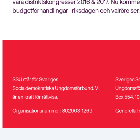
våra distriktskongresser 2016 & 2017. Nu komme
budgetförhandlingar i riksdagen och valröre
SSU står för Sveriges
Sveriges S
Socialdemokratiska Ungdomsförbund. Vi
Ungdomsfö
är en kraft för rättvisa.
Box 554, 10
Organisationsnummer: 802003-1269
Generella f