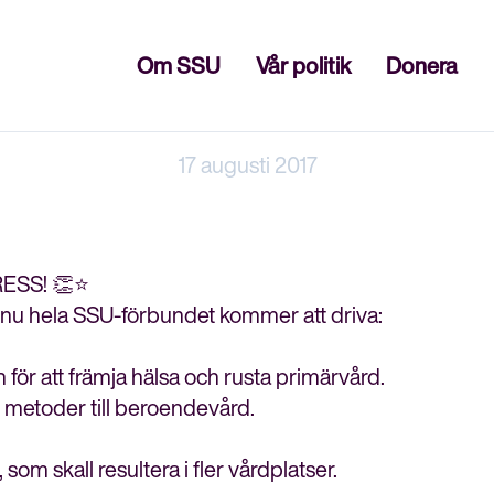
Stäng
Om SSU
Vår politik
Donera
17 augusti 2017
ESS! 👏⭐
 nu hela SSU-förbundet kommer att driva:
för att främja hälsa och rusta primärvård.
 metoder till beroendevård.
m skall resultera i fler vårdplatser.