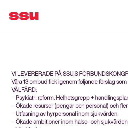
VI LEVERERADE PÅ SSU:S FÖRBUNDSKONGR
Våra 13 ombud fick igenom följande förslag som
VÄLFÄRD:
– Psykiatri reform. Helhetsgrepp + handlingsplan 
– Ökade resurser (pengar och personal) och fler
– Utfasning av hyrpersonal inom sjukvården.
– Ökade ambitioner inom hälso- och sjukvården, so