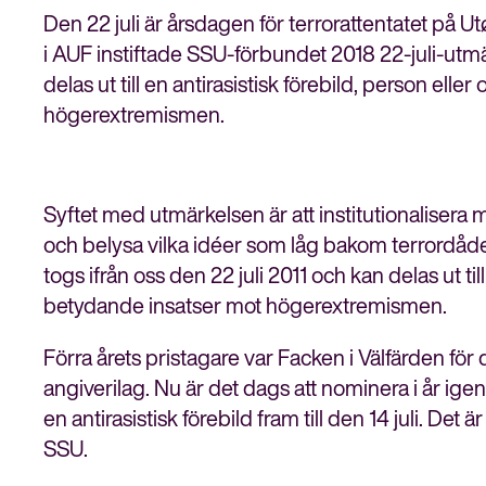
Den 22 juli är årsdagen för terrorattentatet på U
i AUF instiftade SSU-förbundet 2018 22-juli-utmä
delas ut till en antirasistisk förebild, person el
högerextremismen.
Syftet med utmärkelsen är att institutionalisera 
och belysa vilka idéer som låg bakom terrordåde
togs ifrån oss den 22 juli 2011 och kan delas ut til
betydande insatser mot högerextremismen.
Förra årets pristagare var Facken i Välfärde
angiverilag. Nu är det dags att nominera i år ig
en antirasistisk förebild fram till den 14 juli. De
SSU.