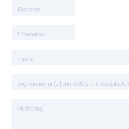
Förnamn
Efternamn
E-post
Jag nominerar [...] som SSU:s antirasistiska fö
Motivering