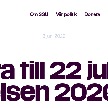
Stäng
Om SSU
Vår politik
Donera
8 juni 2026
till 22 jul
lsen 202