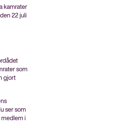
ka kamrater
den 22 juli
ordådet
amrater som
m gjort
ens
 du ser som
är medlem i
Bli medlem