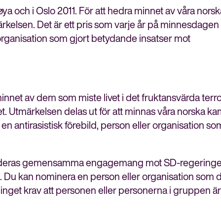
tøya och i Oslo 2011. För att hedra minnet av våra nors
rkelsen. Det är ett pris som varje år på minnesdagen 
ler organisation som gjort betydande insatser mot
minnet av dem som miste livet i det fruktansvärda terr
t. Utmärkelsen delas ut för att minnas våra norska k
l en antirasistisk förebild, person eller organisation so
n för deras gemensamma engagemang mot SD-regering
en. Du kan nominera en person eller organisation som
t är inget krav att personen eller personerna i gruppen 
Stäng