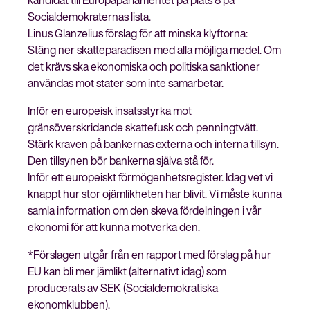
kandidat till Europaparlamentet på plats 8 på
Socialdemokraternas lista.
Linus Glanzelius förslag för att minska klyftorna:
Stäng ner skatteparadisen med alla möjliga medel. Om
det krävs ska ekonomiska och politiska sanktioner
användas mot stater som inte samarbetar.
Inför en europeisk insatsstyrka mot
gränsöverskridande skattefusk och penningtvätt.
Stärk kraven på bankernas externa och interna tillsyn.
Den tillsynen bör bankerna själva stå för.
Inför ett europeiskt förmögenhetsregister. Idag vet vi
knappt hur stor ojämlikheten har blivit. Vi måste kunna
samla information om den skeva fördelningen i vår
ekonomi för att kunna motverka den.
*Förslagen utgår från en rapport med förslag på hur
EU kan bli mer jämlikt (alternativt idag) som
producerats av SEK (Socialdemokratiska
ekonomklubben).