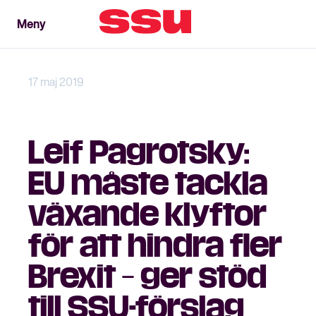
Meny
Meny
Stäng
17 maj 2019
Leif Pagrotsky:
EU måste tackla
växande klyftor
för att hindra fler
Brexit – ger stöd
till SSU-förslag