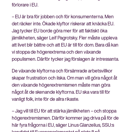
förlorare i EU.
– EU är bra för jobben och för konsumenterna. Men
det räcker inte. Ökade klyftor riskerar att knäcka EU.
Jag tycker EU borde göra mer för att faktiskt öka
jämlikheten, säger Leif Pagrotsky. Fler måste uppleva
att livet blir bättre och att EU är till för dom. Bara då kan
vi stoppa de högerextrema och den växande
populismen. Därför tycker jag förslagen är intressanta.
De växande klyftorna och försämrade arbetsvillkor
skapar frustration och ilska. Om man vill göra något åt
den växande högerextremismen måste man göra
något åt de skenande klyftorna. EU ska vara till för
vanligt folk, inte för de allra rikaste.
– Jag vill till EU för att stärka jämlikheten – och stoppa
högerextremismen. Därför kommer jag driva på för de
här fyra frågorna i EU, säger Linus Glanzelius, SSU:s