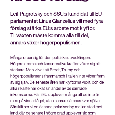
Leif Pagrotsky och SSU:s kandidat till EU-
parlamentet Linus Glanzelius vill med fyra
Stäng
förslag stärka EU:s arbete mot klyftor.
Bli medlem
meny
Tillväxten måste komma alla till del,
annars växer högerpopulismen.
Många oroar sig för den politiska utvecklingen.
Högerextrema och konservativa krafter växer sig allt
starkare. Men vi vet att Brexit, Trump och
högerpopulismens frammarsch i Italien inte växer fram
av sig själv. De senaste åren har klyftorna vuxit, och de
allra rikaste har ökat sin andel av de samlade
inkomsterna. Här i EU upplever många att de inte är
med på vinnartåget, utan snarare lämnas kvar själva.
Särskilt ser vi en ökande polarisering mellan stad mot
land, där de senare i högre grad upplever sig som