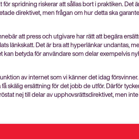
meny
r spridning riskerar att sållas bort i praktiken. Det är
tade direktivet, men frågan om hur detta ska garante
nebär att press och utgivare har rätt att begära ersät
lats länkskatt. Det är bra att hyperlänkar undantas, m
et kan betyda för användare som delar exempelvis nyhe
g funktion av internet som vi känner det idag försvinn
få skälig ersättning för det jobb de utför. Därför tycke
at nej till delar av upphovsrättsdirektivet, men inte