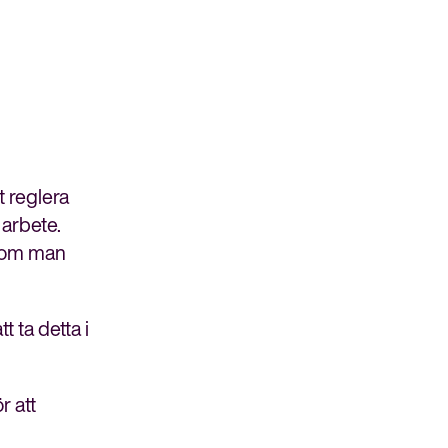
t reglera
 arbete.
m som man
t ta detta i
r att
Bli medlem