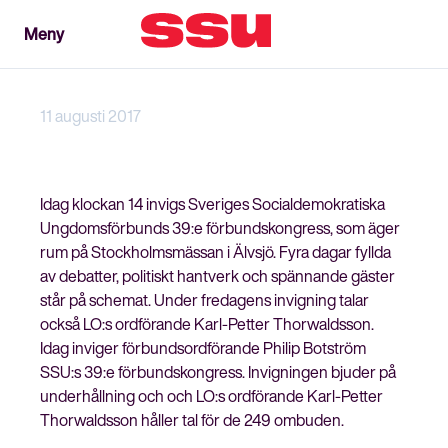
Meny
Meny
Stäng
11 augusti 2017
Idag klockan 14 invigs Sveriges Socialdemokratiska
Ungdomsförbunds 39:e förbundskongress, som äger
rum på Stockholmsmässan i Älvsjö. Fyra dagar fyllda
av debatter, politiskt hantverk och spännande gäster
står på schemat. Under fredagens invigning talar
också LO:s ordförande Karl-Petter Thorwaldsson.
Idag inviger förbundsordförande Philip Botström
SSU:s 39:e förbundskongress. Invigningen bjuder på
underhållning och och LO:s ordförande Karl-Petter
Thorwaldsson håller tal för de 249 ombuden.