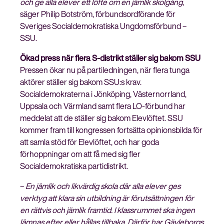
och ge alla elever ett löfte om en jämlik skolgång
,
säger Philip Botström, förbundsordförande för
Sveriges Socialdemokratiska Ungdomsförbund –
SSU.
Stäng
Ökad press när flera S-distrikt ställer sig bakom SSU
Bli medlem
meny
Pressen ökar nu på partiledningen, när flera tunga
aktörer ställer sig bakom SSU:s krav.
Socialdemokraterna i Jönköping, Västernorrland,
Uppsala och Värmland samt flera LO-förbund har
meddelat att de ställer sig bakom Elevlöftet. SSU
kommer fram till kongressen fortsätta opinionsbilda för
att samla stöd för Elevlöftet, och har goda
förhoppningar om att få med sig fler
Socialdemokratiska partidistrikt.
–
En jämlik och likvärdig skola där alla elever ges
verktyg att klara sin utbildning är förutsättningen för
en rättvis och jämlik framtid. I klassrummet ska ingen
lämnas efter eller hållas tillbaka. Därför har Gävleborgs