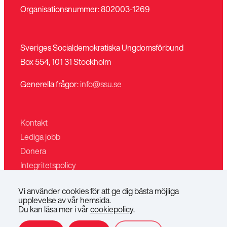
Organisationsnummer: 802003-1269
Sveriges Socialdemokratiska Ungdomsförbund
Box 554, 101 31 Stockholm
Generella frågor:
info@ssu.se
Kontakt
Lediga jobb
Donera
Integritetspolicy
Mina sidor
Vi använder cookies för att ge dig bästa möjliga
Villkor för butiken
upplevelse av vår hemsida.
Du kan läsa mer i vår
cookiepolicy
.
SSU
SSU
SSU
SSU