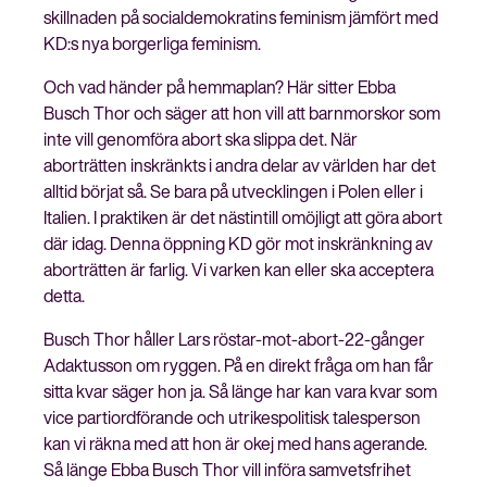
skillnaden på socialdemokratins feminism jämfört med
KD:s nya borgerliga feminism.
Och vad händer på hemmaplan? Här sitter Ebba
Busch Thor och säger att hon vill att barnmorskor som
inte vill genomföra abort ska slippa det. När
aborträtten inskränkts i andra delar av världen har det
alltid börjat så. Se bara på utvecklingen i Polen eller i
Italien. I praktiken är det nästintill omöjligt att göra abort
där idag. Denna öppning KD gör mot inskränkning av
aborträtten är farlig. Vi varken kan eller ska acceptera
detta.
Busch Thor håller Lars röstar-mot-abort-22-gånger
Adaktusson om ryggen. På en direkt fråga om han får
sitta kvar säger hon ja. Så länge har kan vara kvar som
vice partiordförande och utrikespolitisk talesperson
kan vi räkna med att hon är okej med hans agerande.
Så länge Ebba Busch Thor vill införa samvetsfrihet