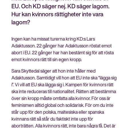
EU. Och KD säger nej. KD säger lagom.
Hur kan kvinnors rättigheter inte vara
lagom?
Stäng
Bli medlem
meny
Ingen kan ha missat turerna kring KD:s Lars
Adaktusson. 22 gånger har Adaktusson röstat emot
abort i EU. 22 gånger har han bestämt sig för att rösta
emot kvinnors rätt till sin egen kropp.
Sara Skyttedal säger att hon inte håller med
Adaktusson. Samtidigt vill hon att EU inte ska “lägga sig
i”. Vi vill att EU ska lägga sig i. Kampen för kvinnors rätt
ska inte reduceras till nationalitet. Rätten att bestämma
över sin kropp måste omfatta alla kvinnor. För oss är
feminismen alltid global och solidarisk. För om du inte
står upp för den polska, maltesiska eller spanska
kvinnans rätt så står du faktiskt inte upp för
aborträtten. Alla kvinnors rätt, inte bara några få. Det är