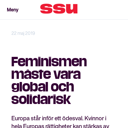
Meny
Meny
Stäng
22 maj 2019
Feminismen
måste vara
global och
solidarisk
Europa står inför ett ödesval. Kvinnor i
hela Europas rättigheter kan stärkas av