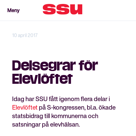
Meny
Meny
Stäng
10 april 2017
Delsegrar för
Elevlöftet
Idag har SSU fått igenom flera delar i
Elevlöftet
på S-kongressen, bl.a. ökade
statsbidrag till kommunerna och
satsningar på elevhälsan.