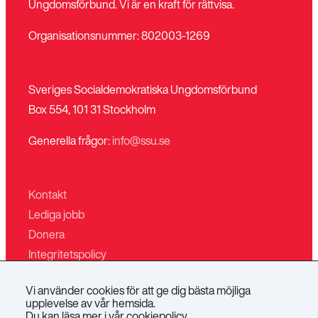
Ungdomsförbund. Vi är en kraft för rättvisa.
Organisationsnummer: 802003-1269
Sveriges Socialdemokratiska Ungdomsförbund
Box 554, 101 31 Stockholm
Generella frågor:
info@ssu.se
Kontakt
Lediga jobb
Donera
Integritetspolicy
Mina sidor
Vi använder cookies för att ge dig bästa möjliga
Villkor för butiken
upplevelse av vår hemsida.
Du kan läsa mer i vår
cookiepolicy
.