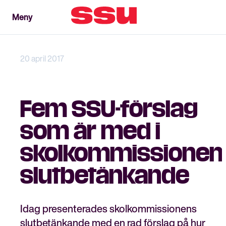
Meny
Meny
Stäng
20 april 2017
Fem SSU-förslag
som är med i
skolkommissionen
slutbetänkande
Idag presenterades skolkommissionens
slutbetänkande med en rad förslag på hur