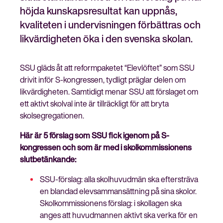
höjda kunskapsresultat kan uppnås,
kvaliteten i undervisningen förbättras och
likvärdigheten öka i den svenska skolan.
Stäng
Bli medlem
meny
SSU gläds åt att reformpaketet “Elevlöftet” som SSU
drivit inför S-kongressen, tydligt präglar delen om
likvärdigheten. Samtidigt menar SSU att förslaget om
ett aktivt skolval inte är tillräckligt för att bryta
skolsegregationen.
Här är 5 förslag som SSU fick igenom på S-
kongressen och som är med i skolkommissionens
slutbetänkande:
SSU-förslag: alla skolhuvudmän ska eftersträva
en blandad elevsammansättning på sina skolor.
Skolkommissionens förslag: i skollagen ska
anges att huvudmannen aktivt ska verka för en