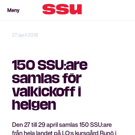
Meny
Meny
Stäng
27 april 2018
150 SSU:are
samlas för
valkickoff i
helgen
Den 27 till 29 april samlas 150 SSU:are
från hela landet på LO:s kursgård Runö i