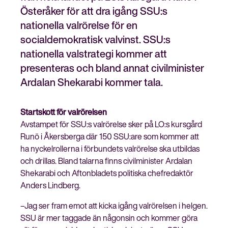
Österåker för att dra igång SSU:s
nationella valrörelse för en
socialdemokratisk valvinst. SSU:s
Stäng
nationella valstrategi kommer att
Bli medlem
meny
presenteras och bland annat civilminister
Ardalan Shekarabi kommer tala.
Startskott för valrörelsen
Avstampet för SSU:s valrörelse sker på LO:s kursgård
Runö i Åkersberga där 150 SSU:are som kommer att
ha nyckelrollerna i förbundets valrörelse ska utbildas
och drillas. Bland talarna finns civilminister Ardalan
Shekarabi och Aftonbladets politiska chefredaktör
Anders Lindberg.
–Jag ser fram emot att kicka igång valrörelsen i helgen.
SSU är mer taggade än någonsin och kommer göra