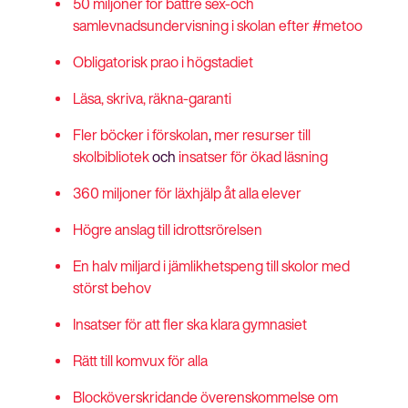
50 miljoner för bättre sex-och
samlevnadsundervisning i skolan efter #metoo
Obligatorisk prao i högstadiet
Läsa, skriva, räkna-garanti
Fler böcker i förskolan
,
mer resurser till
skolbibliotek
och
insatser för ökad läsning
360 miljoner för läxhjälp åt alla elever
Högre anslag till idrottsrörelsen
En halv miljard i jämlikhetspeng till skolor med
störst behov
Insatser för att fler ska klara gymnasiet
Rätt till komvux för alla
Blocköverskridande överenskommelse om