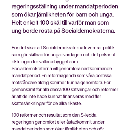
regeringsställning under mandatperioden
som ökar jämlikheten för barn och unga.
Helt enkelt 100 skäl till varför man som
Stäng
ung borde rösta på Socialdemokraterna.
Bli medlem
meny
För det visar att Socialdemokraterna levererar politik
som gör skillnad för unga i vardagen och det pekar ut
riktningen för välfärdsbygget som
Socialdemokraterna vill genomföra nästkommande
mandatperiod. En reformagenda som våra politiska
motståndare aldrig kommer kunna genomföra. För
gemensamt för alla dessa 100 satsningar och reformer
är att de inte hade kunnat finansieras med fler
skattesänkningar för de allra rikaste.
100 reformer och resultat som den S-ledda
regeringen genomfört eller åstadkommit under
mandatperioden som ökar jämlikheten och gör