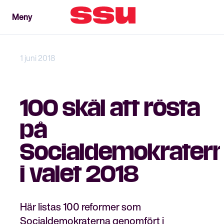
Meny
Meny
Stäng
1 juni 2018
100 skäl att rösta
på
Socialdemokrater
i valet 2018
Här listas 100 reformer som
Socialdemokraterna genomfört i