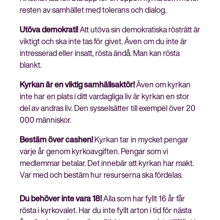
resten av samhället med tolerans och dialog.
Utöva demokrati!
Att utöva sin demokratiska rösträtt är
viktigt och ska inte tas för givet. Även om du inte är
intresserad eller insatt, rösta ändå. Man kan rösta
blankt.
Kyrkan är en viktig samhällsaktör!
Även om kyrkan
inte har en plats i ditt vardagliga liv är kyrkan en stor
del av andras liv. Den sysselsätter till exempel över 20
000 människor.
Bestäm över cashen!
Kyrkan tar in mycket pengar
varje år genom kyrkoavgiften. Pengar som vi
medlemmar betalar. Det innebär att kyrkan har makt.
Var med och bestäm hur resurserna ska fördelas.
Du behöver inte vara 18!
Alla som har fyllt 16 år får
rösta i kyrkovalet. Har du inte fyllt arton i tid för nästa