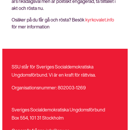
års riksdagsval men är politiskt engagerad, ta tillfället i
akt och rösta nu.
Osäker på du får gå och rösta? Besök
kyrkovalet.info
för mer information
SSU står för Sveriges Socialdemokratiska
Ungdomsförbund. Vi är en kraft för rättvisa.
Organisationsnummer: 802003-1269
Sveriges Socialdemokratiska Ungdomsförbund
Box 554, 101 31 Stockholm