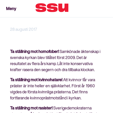
Meny
Meny
Stäng
28 augusti 2017
Ta ställning mot homofober!
Samkönade äktenskap i
svenska kyrkan blev tillåtet först 2009. Det är
resultatet av flera års kamp. Låt inte konservativa
krafter rasera den segern och dra tillbaka klockan.
Ta ställning mot kvinnohatare!
Att kvinnor får vara
präster är inte heller en självklarhet. Först år 1960
vigdes de första kvinnliga prästerna. Det finns
fortfarande kvinnoprästmotstånd i kyrkan.
Ta ställning mot rasister!
Sverigedemokraterna