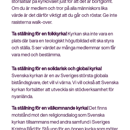
storsatsar på kyrkovalet just för att det är bortglömt.
Om du är medlem och tror på alla människors lika
värde är det därför viktigt att du går och röstar. Ge inte
rasisterna walk-over.
Stäng
Ta ställning för en folkkyrka!
Kyrkan ska inte vara en
Bli medlem
meny
plats där bara en teologiskt högutbildad elit ska styra
och ställa. S ser värdet av många medlemmar som får
vara med och bestämma.
Ta ställning för en solidarisk och global kyrka!
Svenska kyrkan är en av Sveriges största globala
biståndsgivare, det vill vi värna. Vi vill också att Svenska
kyrkan fortsätter att utveckla sin stödverksamhet för
nyanlända.
Ta ställning för en välkomnande kyrka!
Det finns
motstånd mot den religionsdialog som Svenska
kyrkan tillsammans med andra samfund i Sveriges
Kristna Råd för. Stå upp för en öppen kyrka som möter