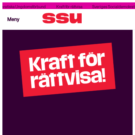
kratiska Ungdomsförbund
Kraft för rättvisa
Sveriges Socialdemokrat
Stäng
Meny
Meny