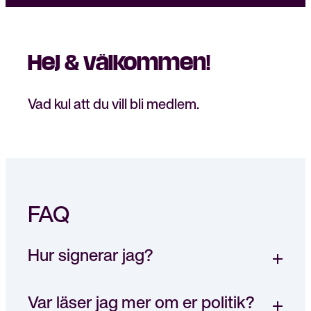
Hej & välkommen!
Stäng
Bli medlem
meny
Vad kul att du vill bli medlem.
FAQ
Hur signerar jag?
Var läser jag mer om er politik?