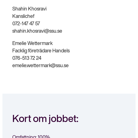
Shahin Khosravi
Kanslichef
072-147 47 57
shahin.khosravi@ssu.se
Emelie Wettermark
Facklig företrädare Handels
076-513 72 24
emelie.wettermark@ssu.se
Kort om jobbet:
Omfattning
: 100%