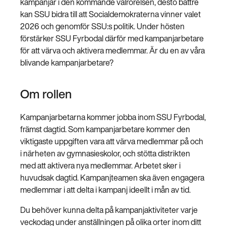
kampanjar i den kommande valrörelsen, desto bättre
kan SSU bidra till att Socialdemokraterna vinner valet
2026 och genomför SSU:s politik. Under hösten
förstärker SSU Fyrbodal därför med kampanjarbetare
Stäng
för att värva och aktivera medlemmar. Är du en av våra
Bli medlem
meny
blivande kampanjarbetare?
Om rollen
Kampanjarbetarna kommer jobba inom SSU Fyrbodal,
främst dagtid. Som kampanjarbetare kommer den
viktigaste uppgiften vara att värva medlemmar på och
i närheten av gymnasieskolor, och stötta distrikten
med att aktivera nya medlemmar. Arbetet sker i
huvudsak dagtid. Kampanjteamen ska även engagera
medlemmar i att delta i kampanj ideellt i mån av tid.
Du behöver kunna delta på kampanjaktiviteter varje
veckodag under anställningen på olika orter inom ditt