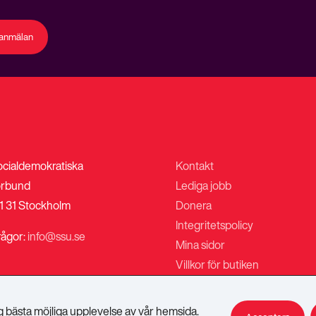
eanmälan
ocialdemokratiska
Kontakt
rbund
Lediga jobb
1 31 Stockholm
Donera
Integritetspolicy
rågor:
info@ssu.se
Mina sidor
Villkor för butiken
ig bästa möjliga upplevelse av vår hemsida.