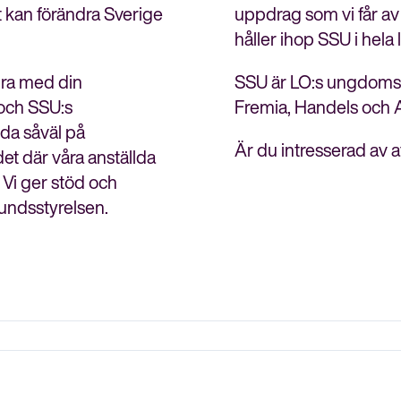
vet kan förändra Sverige
uppdrag som vi får av
håller ihop SSU i hela 
dra med din
SSU är LO:s ungdomsfö
och SSU:s
Fremia, Handels och 
lda såväl på
Är du intresserad av 
et där våra anställda
. Vi ger stöd och
bundsstyrelsen.