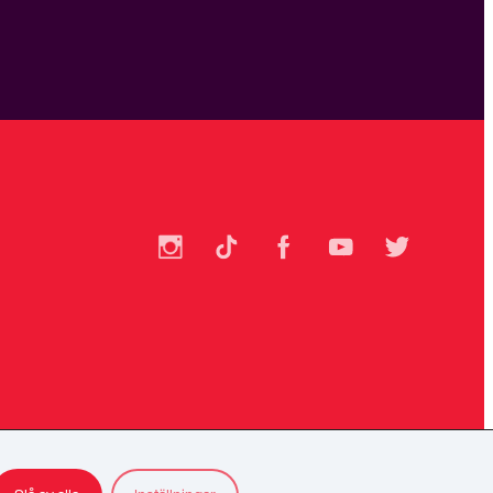
SSU
SSU
SSU
SSU
SSU
på
på
på
på
på
Instagram
TikTok
Facebook
YouTube
Twitter