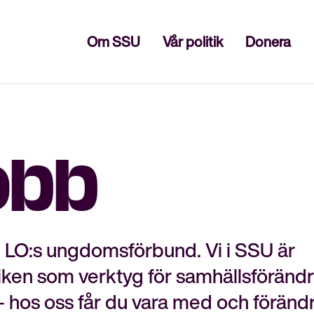
Stäng
Om SSU
Vår politik
Donera
obb
LO:s ungdomsförbund. Vi i SSU är
tiken som verktyg för samhällsförändr
– hos oss får du vara med och föränd