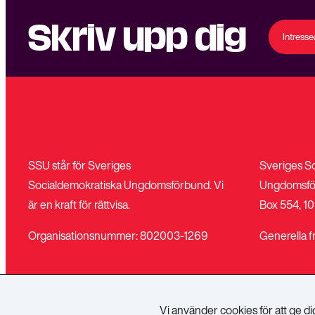
Skriv upp dig
Intress
SSU står för Sveriges
Sveriges S
Socialdemokratiska Ungdomsförbund. Vi
Ungdomsfö
är en kraft för rättvisa.
Box 554, 10
Organisationsnummer: 802003-1269
Generella f
Vi använder cookies för att ge d